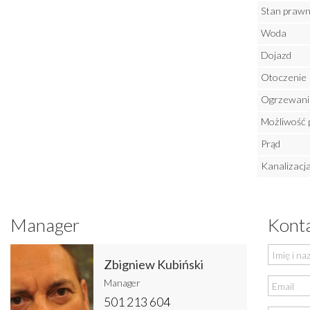
Stan praw
Woda
Dojazd
Otoczenie
Ogrzewani
Możliwość 
Prąd
Kanalizacj
Manager
Konta
Zbigniew Kubiński
Manager
501 213 604