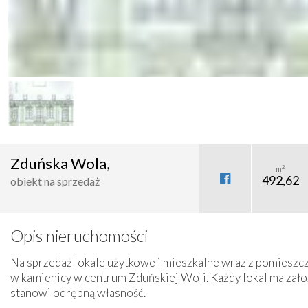
Zduńska Wola,
2
m
492,62
obiekt na sprzedaż
Opis nieruchomości
Na sprzedaż lokale użytkowe i mieszkalne wraz z pomieszc
w kamienicy w centrum Zduńskiej Woli. Każdy lokal ma zało
stanowi odrębną własność.