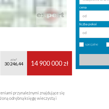
cena
liczba pokoi
specjalne
2
zł/m
14 900 000 zł
30 246,44
zeniami przynależnymi znajdujące się
żoną odrębną księgę wieczystą i