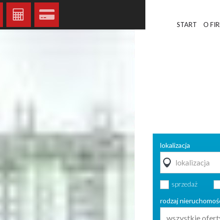
START
O FI
lokalizacja
sprzedaż
rodzaj nieruchomoś
wszystkie ofert