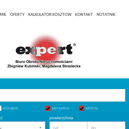
RMIE
OFERTY
KALKULATOR KOSZTOW
KONTAKT
NOTATNIK
wynajem
pierwotny
wtórny
ci
powierzchnia
y