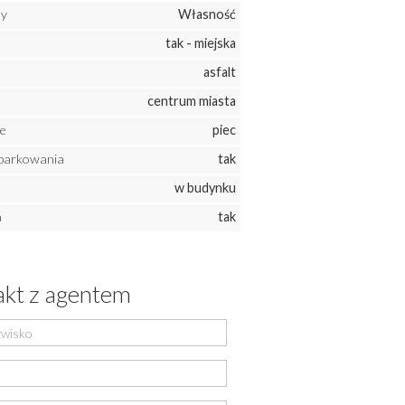
ny
Własność
tak - miejska
asfalt
centrum miasta
e
piec
parkowania
tak
w budynku
a
tak
kt z agentem