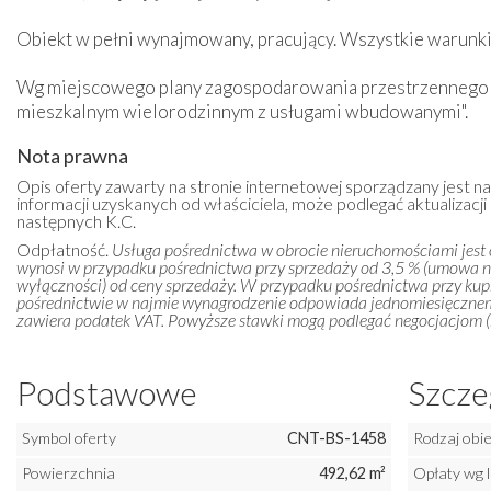
Obiekt w pełni wynajmowany, pracujący. Wszystkie warunki
Wg miejscowego plany zagospodarowania przestrzennego ter
mieszkalnym wielorodzinnym z usługami wbudowanymi".
Nota prawna
Opis oferty zawarty na stronie internetowej sporządzany jest n
informacji uzyskanych od właściciela, może podlegać aktualizacji i
następnych K.C.
Odpłatność.
Usługa pośrednictwa w obrocie nieruchomościami jest
wynosi w przypadku pośrednictwa przy sprzedaży od 3,5 % (umowa 
wyłączności) od ceny sprzedaży. W przypadku pośrednictwa przy kupn
pośrednictwie w najmie wynagrodzenie odpowiada jednomiesięczn
zawiera podatek VAT. Powyższe stawki mogą podlegać negocjacjom (m
Podstawowe
Szcze
Symbol oferty
CNT-BS-1458
Rodzaj obi
Powierzchnia
492,62 m²
Opłaty wg 