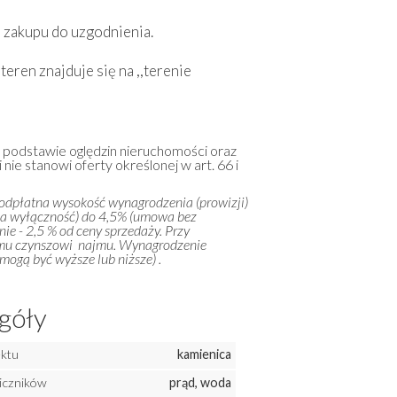
 zakupu do uzgodnienia.
en znajduje się na ,,terenie
a podstawie oględzin nieruchomości oraz
 nie stanowi oferty określonej w art. 66 i
 odpłatna wysokość wynagrodzenia (prowizji)
na wyłączność) do 4,5% (umowa bez
ie - 2,5 % od ceny sprzedaży. Przy
emu czynszowi najmu. Wynagrodzenie
ogą być wyższe lub niższe) .
góły
ektu
kamienica
liczników
prąd, woda