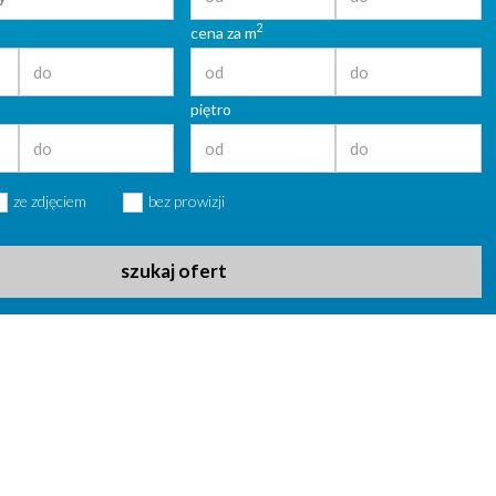
2
cena za m
piętro
ze zdjęciem
bez prowizji
szukaj ofert