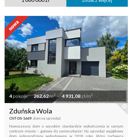
2
2
4
pokoje
262,62
m
4 931,08
zł/m
Zduńska Wola
CNT-DS-1669
, dom na sprzedaż
Nowoczesny dom o wysokim standardzie wykończenia w samym
centrum miasta – gotowy do zamieszkania! Na sprzedaż wyjątkowy
dom jednorodzinny wybudowany w 2018 roku, który zachwyca