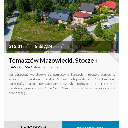
2
2
313,01
m
5 367,24
zł/m
Tomaszów Mazowiecki, Stoczek
KAW-DS-36671
, dom na sprzedaż
Na sprzedaż wyjątkowa agroturystyka Stoczek – gotowy biznes w
atrakcyjnej lokalizacji blisko Zalewu Sulejowskiego Przedmiotem
sprzedaży jest prosperująca agroturystyka położona na ogrodzonej
działce o powierzchni 1 167 m². Nieruchomość stanowi doskonałą
propozycję ...
1 680 000 zł
zobacz więcej