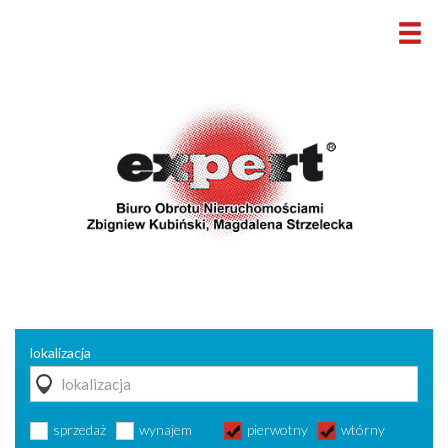
lokalizacja
sprzedaż
wynajem
pierwotny
wtórny