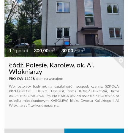
2
2
1
1 pokoi
300,00
m
30,00
zł/m
Łódź, Polesie, Karolew, ok. Al.
Włókniarzy
PRO-DW-11258
, dom na wynajem
Wolnostojący budynek na działalność gospodarczą np. SZKOŁA,
PRZEDSZKOLE, BIURO, USŁUGI, firma KOMPUTEROWA, firma
ARCHITEKTONICZNA, itp. NAJEMCA 0% PROWIZJI !!! BUDYNEK na
osiedlu mieszkaniowym KAROLEW, blisko Dworca Kaliskiego i Al.
Włókniarzy Trzy kondygnacje: ...