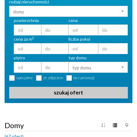
rodzaj nieruchomości
domy
powierzchnia
cena
2
cena za m
liczba pokoi
piętro
typ domu
typ domu
specjalne
ze zdjęciem
bez prowizji
szukaj ofert
Domy
(67 ofert)