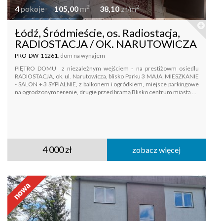
2
2
4
pokoje
105,00
m
38,10
zł/m
Łódź, Śródmieście, os. Radiostacja,
RADIOSTACJA / OK. NARUTOWICZA
PRO-DW-11261
, dom na wynajem
PIĘTRO DOMU z niezależnym wejściem - na prestiżowm osiedlu
RADIOSTACJA, ok. ul. Narutowicza, blisko Parku 3 MAJA, MIESZKANIE
- SALON + 3 SYPIALNIE, z balkonem i ogródkiem, miejsce parkingowe
na ogrodzonym terenie, drugie przed bramą Blisko centrum miasta ...
4 000 zł
zobacz więcej