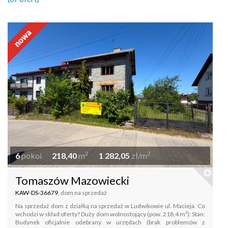
2
2
6
pokoi
218,40
m
1 282,05
zł/m
Tomaszów Mazowiecki
KAW-DS-36679
, dom na sprzedaż
Na sprzedaż dom z działką na sprzedaż w Ludwikowie ul. Macieja. Co
wchodzi w skład oferty? Duży dom wolnostojący (pow. 218,4 m²): Stan:
Budynek oficjalnie odebrany w urzędach (brak problemów z