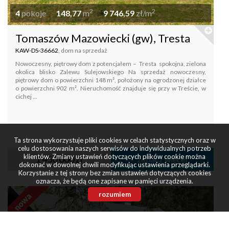
2
2
4
pokoje
148,77
m
9 746,59
zł/m
Tomaszów Mazowiecki (gw), Tresta
KAW-DS-36662
, dom na sprzedaż
Nowoczesny, piętrowy dom z potencjałem – Tresta spokojna, zielona
okolica blisko Zalewu Sulejowskiego Na sprzedaż nowoczesny,
piętrowy dom o powierzchni 148 m², położony na ogrodzonej działce
o powierzchni 902 m². Nieruchomość znajduje się przy w Treście, w
cichej ...
Ta strona wykorzystuje pliki cookies w celach statystycznych oraz w
celu dostosowania naszych serwisów do indywidualnych potrzeb
klientów. Zmiany ustawień dotyczących plików cookie można
1 450 000 zł
zobacz więcej
dokonać w dowolnej chwili modyfikując ustawienia przeglądarki.
Korzystanie z tej strony bez zmian ustawień dotyczących cookies
oznacza, że będą one zapisane w pamięci urządzenia.
rozumiem