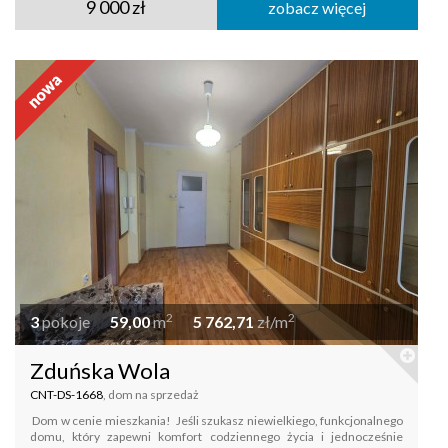
9 000 zł
zobacz więcej
2
2
3
pokoje
59,00
m
5 762,71
zł/m
Zduńska Wola
CNT-DS-1668
, dom na sprzedaż
Dom w cenie mieszkania! Jeśli szukasz niewielkiego, funkcjonalnego
domu, który zapewni komfort codziennego życia i jednocześnie