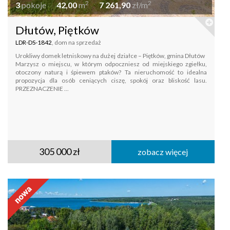
2
2
3
pokoje
42,00
m
7 261,90
zł/m
Dłutów, Piętków
LDR-DS-1842
, dom na sprzedaż
Urokliwy domek letniskowy na dużej działce – Piętków, gmina Dłutów
Marzysz o miejscu, w którym odpoczniesz od miejskiego zgiełku,
otoczony naturą i śpiewem ptaków? Ta nieruchomość to idealna
propozycja dla osób ceniących ciszę, spokój oraz bliskość lasu.
PRZEZNACZENIE ...
305 000 zł
zobacz więcej