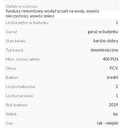
Opłaty w czynszu
fundusz remontowy, woda/ryczałt na wodę, wywóz
nieczystości, wywóz śmieci
Liczba pięter w budynku
1
Garaż
garaż w budynku
Stan lokalu
bardzo dobry
Typ kaucji
dwumiesięczna
Mies. czynsz admin.
400 PLN
Okna
PCV
Balkon
średni
Liczba balkonów
2
Liczba tarasów
1
Rok budowy
2019
Widok
las
Gaz
tak - miejski