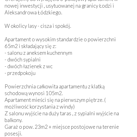
nowej inwestycji , usytuowanej na granicy Łodzi i
Aleksandrowa Łódzkiego.
W okolicy lasy - cisza i spokój.
Apartament o wysokim standardzie o powierzchni
65m2 i składający się z:
- salonu z aneksem kuchennym
- dwóch sypialni
- dwóch łazienek z wc
- przedpokoju
Powierzchnia całkowita apartamentu z klatką
schodową wynosi 105m2.
Apartament mieści się na pierwszym piętrze. (
możliwość korzystania z windy)
Z salonu wyjście na duży taras , z sypialni wyjście na
balkony.
Garaż o pow. 23m2 + miejsce postojowe na terenie
posesji.