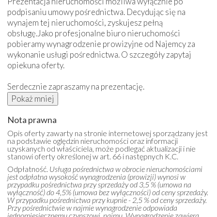
Prezentacja nieruchomości możliwa wyłącznie po
podpisaniu umowy pośrednictwa. Decydując się na
wynajem tej nieruchomości, zyskujesz pełną
obsługę.Jako profesjonalne biuro nieruchomości
pobieramy wynagrodzenie prowizyjne od Najemcy za
wykonanie usługi pośrednictwa. O szczegóły zapytaj
opiekuna oferty.
Serdecznie zapraszamy na prezentację.
Pokaż mniej
Nota prawna
Opis oferty zawarty na stronie internetowej sporządzany jest
na podstawie oględzin nieruchomości oraz informacji
uzyskanych od właściciela, może podlegać aktualizacji i nie
stanowi oferty określonej w art. 66 i następnych K.C.
Odpłatność.
Usługa pośrednictwa w obrocie nieruchomościami
jest odpłatna wysokość wynagrodzenia (prowizji) wynosi w
przypadku pośrednictwa przy sprzedaży od 3,5 % (umowa na
wyłączność) do 4,5% (umowa bez wyłączności) od ceny sprzedaży.
W przypadku pośrednictwa przy kupnie - 2,5 % od ceny sprzedaży.
Przy pośrednictwie w najmie wynagrodzenie odpowiada
jednomiesięcznemu czynszowi najmu. Wynagrodzenie zawiera