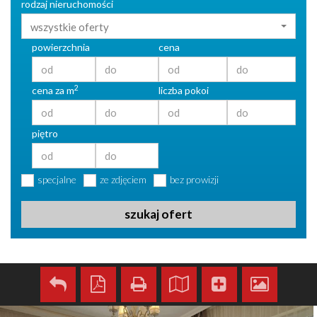
rodzaj nieruchomości
wszystkie oferty
powierzchnia
cena
2
cena za m
liczba pokoi
piętro
specjalne
ze zdjęciem
bez prowizji
szukaj ofert