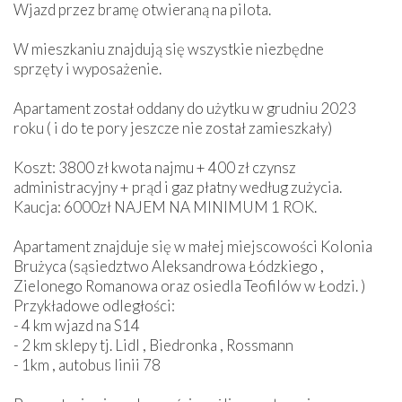
Wjazd przez bramę otwieraną na pilota.
W mieszkaniu znajdują się wszystkie niezbędne
sprzęty i wyposażenie.
Apartament został oddany do użytku w grudniu 2023
roku ( i do te pory jeszcze nie został zamieszkały)
Koszt: 3800 zł kwota najmu + 400 zł czynsz
administracyjny + prąd i gaz płatny według zużycia.
Kaucja: 6000zł NAJEM NA MINIMUM 1 ROK.
Apartament znajduje się w małej miejscowości Kolonia
Brużyca (sąsiedztwo Aleksandrowa Łódzkiego ,
Zielonego Romanowa oraz osiedla Teofilów w Łodzi. )
Przykładowe odległości:
- 4 km wjazd na S14
- 2 km sklepy tj. Lidl , Biedronka , Rossmann
- 1km , autobus linii 78