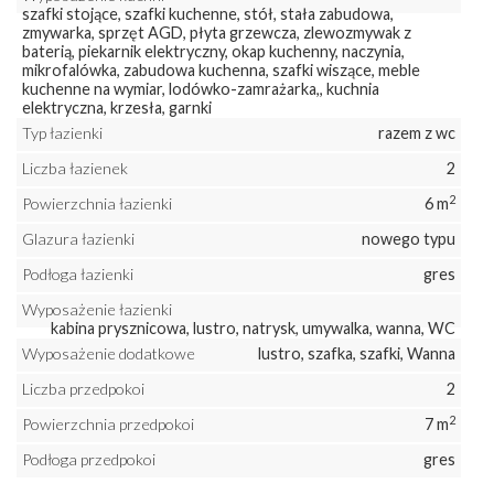
szafki stojące, szafki kuchenne, stół, stała zabudowa,
zmywarka, sprzęt AGD, płyta grzewcza, zlewozmywak z
baterią, piekarnik elektryczny, okap kuchenny, naczynia,
mikrofalówka, zabudowa kuchenna, szafki wiszące, meble
kuchenne na wymiar, lodówko-zamrażarka,, kuchnia
elektryczna, krzesła, garnki
Typ łazienki
razem z wc
Liczba łazienek
2
2
Powierzchnia łazienki
6 m
Glazura łazienki
nowego typu
Podłoga łazienki
gres
Wyposażenie łazienki
kabina prysznicowa, lustro, natrysk, umywalka, wanna, WC
Wyposażenie dodatkowe
lustro, szafka, szafki, Wanna
Liczba przedpokoi
2
2
Powierzchnia przedpokoi
7 m
Podłoga przedpokoi
gres