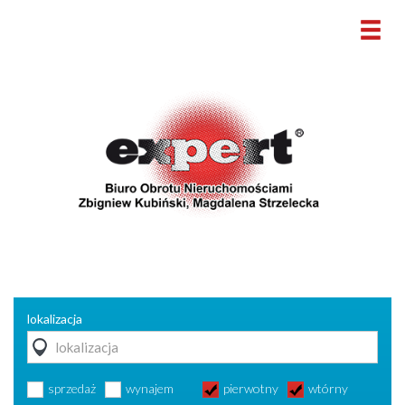
lokalizacja
sprzedaż
wynajem
pierwotny
wtórny