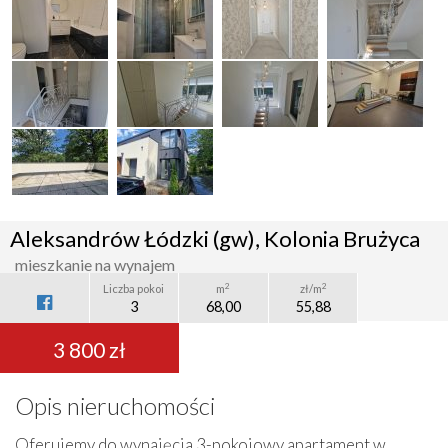
Aleksandrów Łódzki (gw), Kolonia Brużyca
mieszkanie na wynajem
2
2
Liczba pokoi
m
zł/m
3
68,00
55,88
3 800 zł
Opis nieruchomości
Oferujemy do wynajęcia 3-pokojowy apartament w