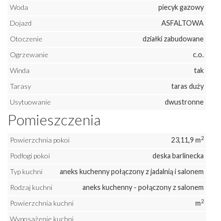
Woda
piecyk gazowy
Dojazd
ASFALTOWA
Otoczenie
działki zabudowane
Ogrzewanie
c.o.
Winda
tak
Tarasy
taras duży
Usytuowanie
dwustronne
Pomieszczenia
2
Powierzchnia pokoi
23,11,9 m
Podłogi pokoi
deska barlinecka
Typ kuchni
aneks kuchenny połączony z jadalnią i salonem
Rodzaj kuchni
aneks kuchenny - połączony z salonem
2
Powierzchnia kuchni
m
Wyposażenie kuchni