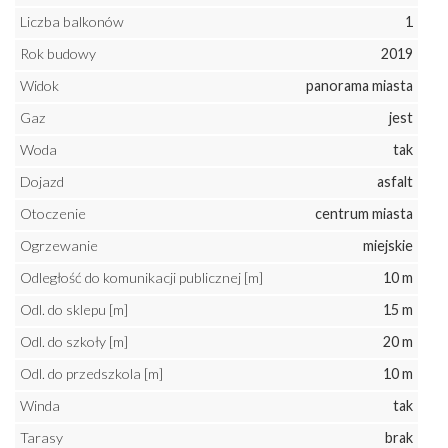
Liczba balkonów
1
Rok budowy
2019
Widok
panorama miasta
Gaz
jest
Woda
tak
Dojazd
asfalt
Otoczenie
centrum miasta
Ogrzewanie
miejskie
Odległość do komunikacji publicznej [m]
10 m
Odl. do sklepu [m]
15 m
Odl. do szkoły [m]
20 m
Odl. do przedszkola [m]
10 m
Winda
tak
Tarasy
brak