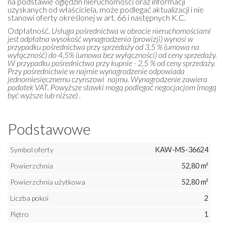
na podstawie oględzin nieruchomości oraz informacji
uzyskanych od właściciela, może podlegać aktualizacji i nie
stanowi oferty określonej w art. 66 i następnych K.C.
Odpłatność.
Usługa pośrednictwa w obrocie nieruchomościami
jest odpłatna wysokość wynagrodzenia (prowizji) wynosi w
przypadku pośrednictwa przy sprzedaży od 3,5 % (umowa na
wyłączność) do 4,5% (umowa bez wyłączności) od ceny sprzedaży.
W przypadku pośrednictwa przy kupnie - 2,5 % od ceny sprzedaży.
Przy pośrednictwie w najmie wynagrodzenie odpowiada
jednomiesięcznemu czynszowi najmu. Wynagrodzenie zawiera
podatek VAT. Powyższe stawki mogą podlegać negocjacjom (mogą
być wyższe lub niższe) .
Podstawowe
Symbol oferty
KAW-MS-36624
Powierzchnia
52,80 m²
Powierzchnia użytkowa
52,80 m²
Liczba pokoi
2
Piętro
1