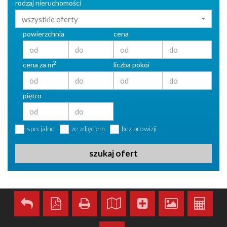
rodzaj nieruchomości
wszystkie oferty
powierzchnia
cena
2
cena za m
liczba pokoi
piętro
specjalne
ze zdjęciem
bez prowizji
szukaj ofert