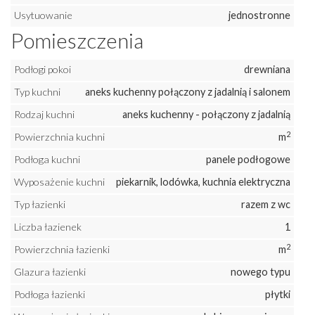
Usytuowanie
jednostronne
Pomieszczenia
Podłogi pokoi
drewniana
Typ kuchni
aneks kuchenny połączony z jadalnią i salonem
Rodzaj kuchni
aneks kuchenny - połączony z jadalnią
2
Powierzchnia kuchni
m
Podłoga kuchni
panele podłogowe
Wyposażenie kuchni
piekarnik, lodówka, kuchnia elektryczna
Typ łazienki
razem z wc
Liczba łazienek
1
2
Powierzchnia łazienki
m
Glazura łazienki
nowego typu
Podłoga łazienki
płytki