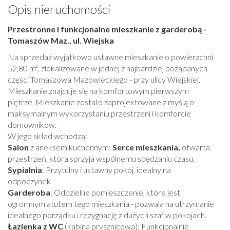
Opis nieruchomości
Przestronne i funkcjonalne mieszkanie z garderobą -
Tomaszów Maz., ul. Wiejska
Na sprzedaż wyjątkowo ustawne mieszkanie o powierzchni
52,80 m², zlokalizowane w jednej z najbardziej pożądanych
części Tomaszowa Mazowieckiego - przy ulicy Wiejskiej.
Mieszkanie znajduje się na komfortowym pierwszym
piętrze. Mieszkanie zostało zaprojektowane z myślą o
maksymalnym wykorzystaniu przestrzeni i komforcie
domowników.
W jego skład wchodzą:
Salon
z aneksem kuchennym:
Serce mieszkania,
otwarta
przestrzeń, która sprzyja wspólnemu spędzaniu czasu.
Sypialnia
: Przytulny i ustawny pokój, idealny na
odpoczynek
Garderoba
: Oddzielne pomieszczenie, które jest
ogromnym atutem tego mieszkania - pozwala na utrzymanie
idealnego porządku i rezygnację z dużych szaf w pokojach.
Łazienka z WC
(kabina prysznicowa): Funkcjonalnie