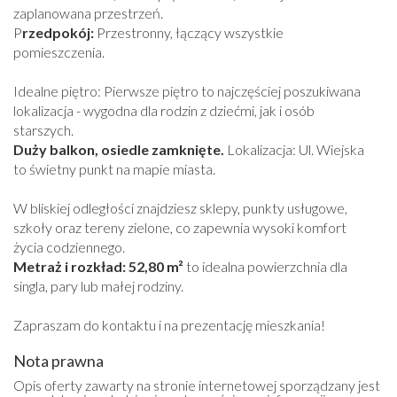
zaplanowana przestrzeń.
P
rzedpokój:
Przestronny, łączący wszystkie
pomieszczenia.
Idealne piętro: Pierwsze piętro to najczęściej poszukiwana
lokalizacja - wygodna dla rodzin z dziećmi, jak i osób
starszych.
Duży balkon, osiedle zamknięte.
Lokalizacja: Ul. Wiejska
to świetny punkt na mapie miasta.
W bliskiej odległości znajdziesz sklepy, punkty usługowe,
szkoły oraz tereny zielone, co zapewnia wysoki komfort
życia codziennego.
Metraż i rozkład: 52,80 m²
to idealna powierzchnia dla
singla, pary lub małej rodziny.
Zapraszam do kontaktu i na prezentację mieszkania!
Nota prawna
Opis oferty zawarty na stronie internetowej sporządzany jest