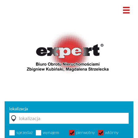
lokalizacja
sprzedaż
wynajem
pierwotny
wtórny