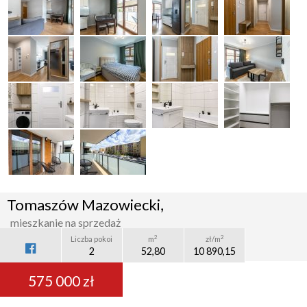
Tomaszów Mazowiecki,
mieszkanie na sprzedaż
2
2
Liczba pokoi
m
zł/m
2
52,80
10 890,15
575 000 zł