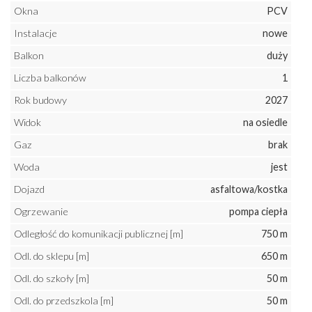
Okna
PCV
Instalacje
nowe
Balkon
duży
Liczba balkonów
1
Rok budowy
2027
Widok
na osiedle
Gaz
brak
Woda
jest
Dojazd
asfaltowa/kostka
Ogrzewanie
pompa ciepła
Odległość do komunikacji publicznej [m]
750 m
Odl. do sklepu [m]
650 m
Odl. do szkoły [m]
50 m
Odl. do przedszkola [m]
50 m