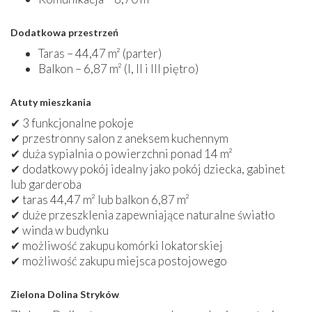
Dodatkowa przestrzeń
Taras – 44,47 m² (parter)
Balkon – 6,87 m² (I, II i III piętro)
Atuty mieszkania
✔ 3 funkcjonalne pokoje
✔ przestronny salon z aneksem kuchennym
✔ duża sypialnia o powierzchni ponad 14 m²
✔ dodatkowy pokój idealny jako pokój dziecka, gabinet
lub garderoba
✔ taras 44,47 m² lub balkon 6,87 m²
✔ duże przeszklenia zapewniające naturalne światło
✔ winda w budynku
✔ możliwość zakupu komórki lokatorskiej
✔ możliwość zakupu miejsca postojowego
Zielona Dolina Stryków