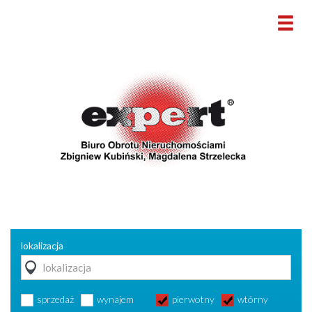
lokalizacja
sprzedaż
wynajem
pierwotny
wtórny