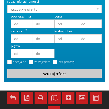
rodzaj nieruchomości
wszystkie oferty
powierzchnia
cena
2
cena za m
liczba pokoi
piętro
specjalne
ze zdjęciem
bez prowizji
szukaj ofert