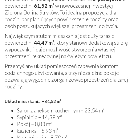
powierzchni
61,52 m²
w nowoczesnej inwestycji
Zielona Dolina Stryków. To idealna propozycja dla
rodzin, par planujących powiększenie rodziny oraz
osób poszukujących większej przestrzeni do życia.
Największym atutem mieszkania jest duży taras o
powierzchni
44,47 m²
, który stanowi dodatkową strefę
wypoczynku i daje możliwość stworzenia własnej
przestrzeni rekreacyjnej na świeżym powietrzu.
Przemyślany układ pomieszczeń zapewnia komfort
codziennego użytkowania, a trzy niezależne pokoje
pozwalają wygodnie zorganizować przestrzeń dla całej
rodziny.
Układ mieszkania – 61,52 m²
Salon z aneksem kuchennym – 23,54 m²
Sypialnia – 14,39 m²
Pokój – 8,83 m²
Łazienka – 5,93 m²
Komunikacja – 8,70 m²