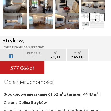
Stryków,
mieszkanie na sprzedaż
2
2
Liczba pokoi
m
zł/m
3
61,00
9 460,10
577 066 zł
Opis nieruchomości
3-pokojowe mieszkanie 61,52 m² z tarasem 44,47 m² |
Zielona Dolina Stryków
Przestronne i funkcjonalne mieszkanie
3-pokojowe
o