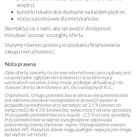
wnętrz).
komórki lokatorskie dostępne na każdym piętrze,
miejsca postojowe dla mieszkańców.
Skontaktuj się z nami, aby sprawdzić dostępność
mieszkań i poznać szczegóły oferty.
Służymy również pomocą w uzyskaniu finansowania
zakupu nieruchomości.
Nota prawna
Opis oferty zawarty na stronie internetowej sporządzany jest
na podstawie oględzin nieruchomości oraz informacji
uzyskanych od właściciela, może podlegać aktualizacji i nie
stanowi oferty określonej w art. 66 i następnych K.C.
Odpłatność.
Usługa pośrednictwa w obrocie nieruchomościami
jest odpłatna wysokość wynagrodzenia (prowizji) wynosi w
przypadku pośrednictwa przy sprzedaży od 3,5 % (umowa na
wyłączność) do 4,5% (umowa bez wyłączności) od ceny sprzedaży.
W przypadku pośrednictwa przy kupnie - 2,5 % od ceny sprzedaży.
Przy pośrednictwie w najmie wynagrodzenie odpowiada
jednomiesięcznemu czynszowi najmu. Wynagrodzenie zawiera
podatek VAT. Powyższe stawki mogą podlegać negocjacjom (mogą
być wyższe lub niższe) .