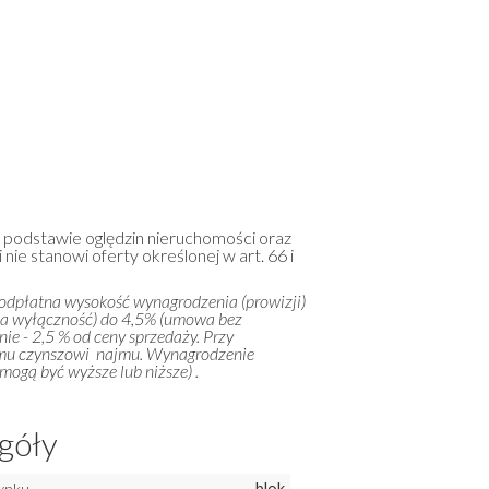
a podstawie oględzin nieruchomości oraz
 nie stanowi oferty określonej w art. 66 i
 odpłatna wysokość wynagrodzenia (prowizji)
na wyłączność) do 4,5% (umowa bez
ie - 2,5 % od ceny sprzedaży. Przy
emu czynszowi najmu. Wynagrodzenie
ogą być wyższe lub niższe) .
góły
ynku
blok