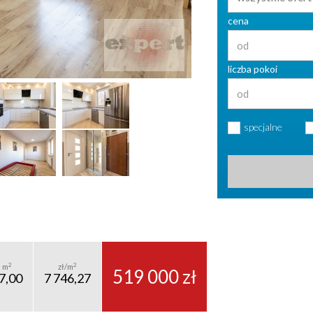
cena
liczba pokoi
specjalne
2
2
m
zł/m
519 000 zł
7,00
7 746,27