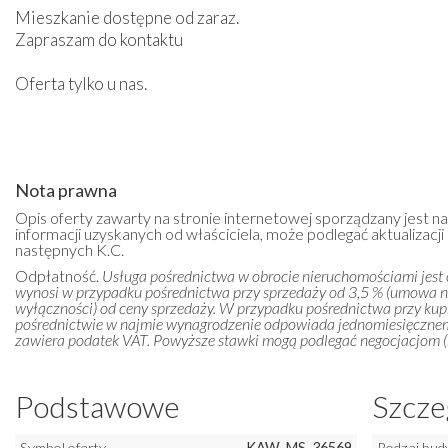
Mieszkanie dostępne od zaraz.
Zapraszam do kontaktu
Oferta tylko u nas.
Nota prawna
Opis oferty zawarty na stronie internetowej sporządzany jest n
informacji uzyskanych od właściciela, może podlegać aktualizacji i
następnych K.C.
Odpłatność.
Usługa pośrednictwa w obrocie nieruchomościami jest
wynosi w przypadku pośrednictwa przy sprzedaży od 3,5 % (umowa 
wyłączności) od ceny sprzedaży. W przypadku pośrednictwa przy kupn
pośrednictwie w najmie wynagrodzenie odpowiada jednomiesięczn
zawiera podatek VAT. Powyższe stawki mogą podlegać negocjacjom (m
Podstawowe
Szcze
Symbol oferty
KAW-MS-36569
Rodzaj bud