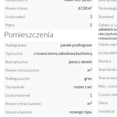
Powierzchnia
67,00 m²
Technologi
Liczba pokoi
3
Standard
Piętro
2
Opłaty w c
administra
Pomieszczenia
nieczystośc
remontow
Opłaty wg 
Podłogi pokoi
panele podłogowe
Liczba pię
Typ kuchni
z nowoczesną zabudową kuchenną
Piwnica
Rodzaj kuchni
jasna z oknem
Stan lokalu
2
Powierzchnia kuchni
m
Stan praw
Podłoga kuchni
gres
Mies. czyns
Typ łazienki
razem z wc
Czynsz zi
Liczba łazienek
1
Okna
2
Powierzchnia łazienki
m
Instalacje
Glazura łazienki
nowego typu