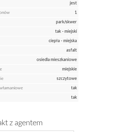
jest
konów
1
park/skwer
tak - miejski
ciepła - miejska
asfalt
osiedla mieszkaniowe
e
miejskie
ie
szczytowe
ywłamaniowe
tak
tak
kt z agentem