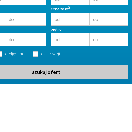
2
cena za m
piętro
ze zdjęciem
bez prowizji
szukaj ofert