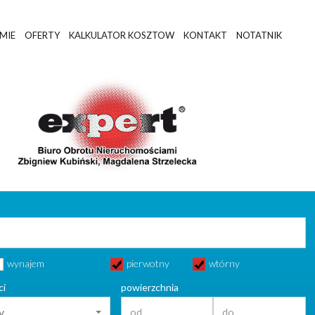
RMIE
OFERTY
KALKULATOR KOSZTOW
KONTAKT
NOTATNIK
wynajem
pierwotny
wtórny
ci
powierzchnia
y