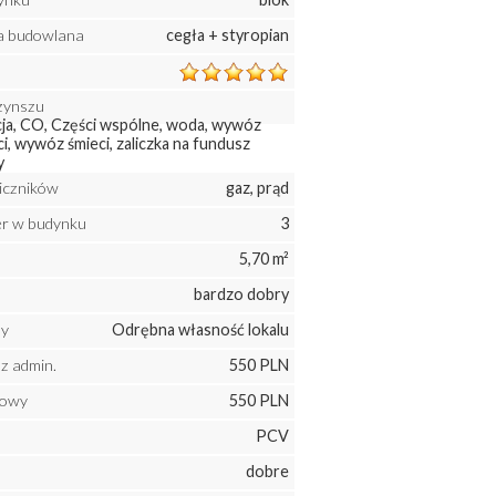
a budowlana
cegła + styropian
zynszu
cja, CO, Części wspólne, woda, wywóz
i, wywóz śmieci, zaliczka na fundusz
y
liczników
gaz, prąd
ter w budynku
3
5,70 m²
bardzo dobry
ny
Odrębna własność lokalu
z admin.
550 PLN
mowy
550 PLN
PCV
dobre