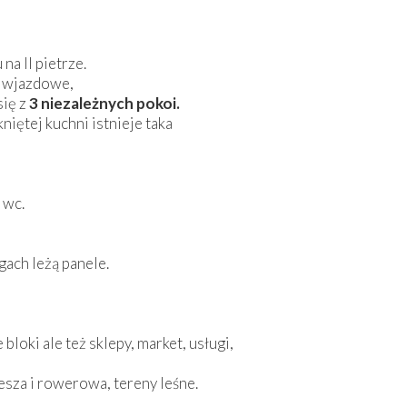
na II pietrze.
y wjazdowe,
się z
3 niezależnych pokoi.
iętej kuchni istnieje taka
 wc.
ach leżą panele.
bloki ale też sklepy, market, usługi,
esza i rowerowa, tereny leśne.