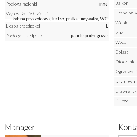
Balkon
Podłoga łazienki
inne
Liczba bal
Wyposażenie łazienki
kabina prysznicowa, lustro, pralka, umywalka, WC
Widok
Liczba przedpokoi
1
Gaz
Podłoga przedpokoi
panele podłogowe
Woda
Dojazd
Otoczenie
Ogrzewani
Usytuowan
Drzwi ant
Klucze
Manager
Konta