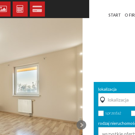
START
O FI
lokalizacja
sprzedaż
rodzaj nieruchomoś
wszystkie ofert