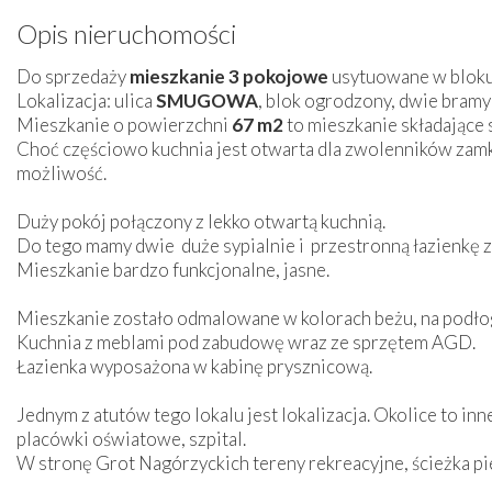
Opis nieruchomości
Do sprzedaży
mieszkanie 3 pokojowe
usytuowane w bloku 
Lokalizacja: ulica
SMUGOWA
, blok ogrodzony, dwie bram
Mieszkanie o powierzchni
67 m2
to mieszkanie składające 
Choć częściowo kuchnia jest otwarta dla zwolenników zamkn
możliwość.
Duży pokój połączony z lekko otwartą kuchnią.
Do tego mamy dwie duże sypialnie i przestronną łazienkę z
Mieszkanie bardzo funkcjonalne, jasne.
Mieszkanie zostało odmalowane w kolorach beżu, na podłog
Kuchnia z meblami pod zabudowę wraz ze sprzętem AGD.
Łazienka wyposażona w kabinę prysznicową.
Jednym z atutów tego lokalu jest lokalizacja. Okolice to inne 
placówki oświatowe, szpital.
W stronę Grot Nagórzyckich tereny rekreacyjne, ścieżka pi