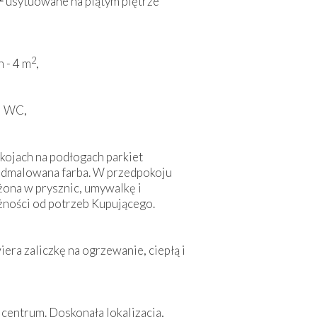
usytuowane na piątym piętrze
2
 - 4 m
,
i WC,
kojach na podłogach parkiet
 odmalowana farba. W przedpokoju
żona w prysznic, umywalkę i
żności od potrzeb Kupującego.
iera zaliczkę na ogrzewanie, ciepłą i
 centrum. Doskonała lokalizacja,