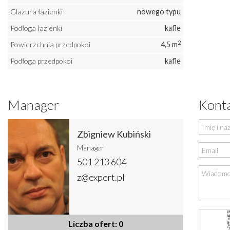
Glazura łazienki
nowego typu
Podłoga łazienki
kafle
2
Powierzchnia przedpokoi
4,5 m
Podłoga przedpokoi
kafle
Manager
Konta
Zbigniew Kubiński
Manager
501 213 604
z@expert.pl
Liczba ofert: 0