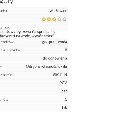
góły
ynku
wieżowiec
zynszu
montowy, ogrzewanie, sprzątanie,
a/ryczałt na wodę, wywóz śmieci
liczników
gaz, prąd, woda
ter w budynku
8
do odnowienia
ny
Odrębna własność lokalu
z admin.
650 PLN
PCV
jest
konów
1
tak