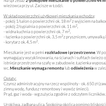
Na sprzedaż
2-pokojowe mieszkanie o powierzchni 44 m
wieżowca przy ul. Zacisze w Łodzi.
W skład powierzchni użytkowej mieszkania wchodzą
:
2
- pokój 1/salon o powierzchni ok. 18 m
z wyjściem na balkon
2
- pokój 2/sypialnia o powierzchni ok. 11 m
,
2
- widna kuchnia o powierzchni ok. 7 m
,
2
- łazienka o powierzchni ok. 3,5 m
z prysznicem, umywalką 
2
- korytarz ok. 4,5 m
.
Mieszkanie jest w pełni
rozkładowe i przestrzenne
. W po
wymagający wycyklinowania, na ścianach i sufitach świeżo
istnieje przestrzeń na szafę w zabudowie. Łazienka wyposa
wc.
Mieszkanie wymaga remontu
lub
odświeżenia
w zale
Opłaty:
Czynsz administracyjny na rzecz wspólnoty - ok. 650 zł (zaw
zimną wodę, fundusz remontowy i wywóz śmieci).
Prąd, gaz i woda - wg zużycia zgodnie z odczytem liczników.
Urokliwa, zadbana ulica. Spokojna okolica pomimo bliskości