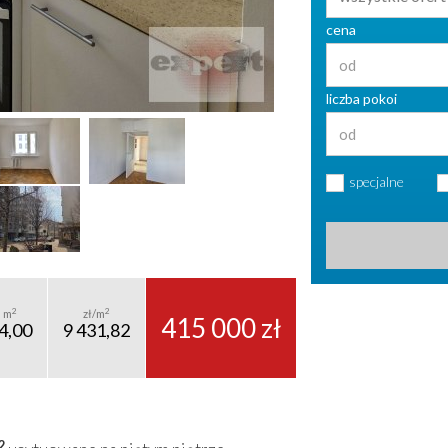
cena
liczba pokoi
specjalne
2
2
m
zł/m
415 000 zł
4,00
9 431,82
2