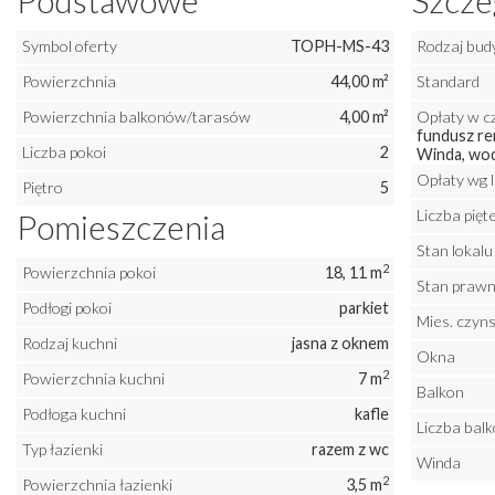
Podstawowe
Szcze
Symbol oferty
TOPH-MS-43
Rodzaj bud
Powierzchnia
44,00 m²
Standard
Powierzchnia balkonów/tarasów
4,00 m²
Opłaty w c
fundusz re
Liczba pokoi
2
Winda, wod
Opłaty wg 
Piętro
5
Liczba pię
Pomieszczenia
Stan lokalu
2
Powierzchnia pokoi
18, 11 m
Stan praw
Podłogi pokoi
parkiet
Mies. czyns
Rodzaj kuchni
jasna z oknem
Okna
2
Powierzchnia kuchni
7 m
Balkon
Podłoga kuchni
kafle
Liczba bal
Typ łazienki
razem z wc
Winda
2
Powierzchnia łazienki
3,5 m