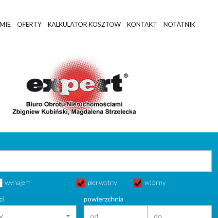
RMIE
OFERTY
KALKULATOR KOSZTOW
KONTAKT
NOTATNIK
wynajem
pierwotny
wtórny
ci
powierzchnia
y