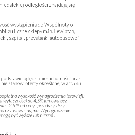
iedalekiej odległości znajdują się
iwość wystąpienia do Wspólnoty o
iżu liczne sklepy m.in. Lewiatan,
teki, szpital, przystanki autobusowe i
a podstawie oględzin nieruchomości oraz
 nie stanowi oferty określonej w art. 66 i
 odpłatna wysokość wynagrodzenia (prowizji)
na wyłączność) do 4,5% (umowa bez
ie - 2,5 % od ceny sprzedaży. Przy
emu czynszowi najmu. Wynagrodzenie
ogą być wyższe lub niższe) .