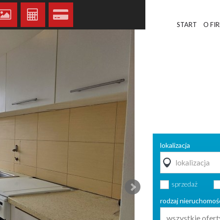
START
O FI
lokalizacja
sprzedaż
rodzaj nieruchomoś
wszystkie ofert