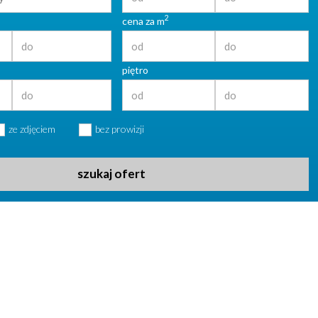
2
cena za m
piętro
ze zdjęciem
bez prowizji
szukaj ofert