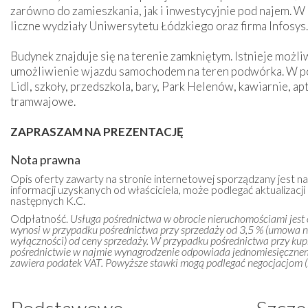
zarówno do zamieszkania, jak i inwestycyjnie pod najem. W n
liczne wydziały Uniwersytetu Łódzkiego oraz firma Infosys.
Budynek znajduje się na terenie zamkniętym. Istnieje możl
umożliwienie wjazdu samochodem na teren podwórka. W pobl
Lidl, szkoły, przedszkola, bary, Park Helenów, kawiarnie, ap
tramwajowe.
ZAPRASZAM NA PREZENTACJĘ
Nota prawna
Opis oferty zawarty na stronie internetowej sporządzany jest n
informacji uzyskanych od właściciela, może podlegać aktualizacji i
następnych K.C.
Odpłatność.
Usługa pośrednictwa w obrocie nieruchomościami jest
wynosi w przypadku pośrednictwa przy sprzedaży od 3,5 % (umowa 
wyłączności) od ceny sprzedaży. W przypadku pośrednictwa przy kupn
pośrednictwie w najmie wynagrodzenie odpowiada jednomiesięczn
zawiera podatek VAT. Powyższe stawki mogą podlegać negocjacjom (m