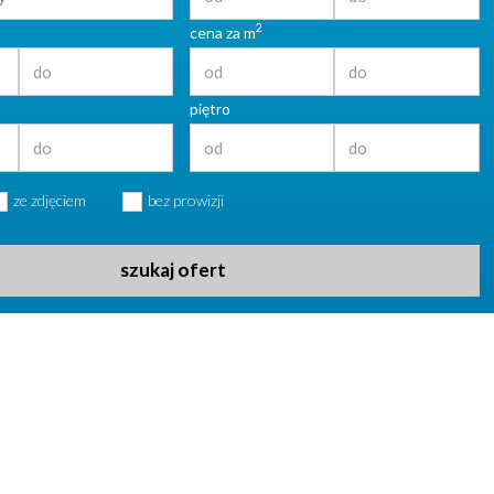
2
cena za m
piętro
ze zdjęciem
bez prowizji
szukaj ofert