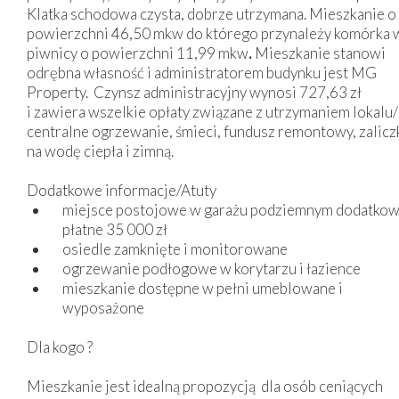
Klatka schodowa czysta, dobrze utrzymana. Mieszkanie o
powierzchni 46,50 mkw do którego przynależy komórka 
piwnicy o powierzchni 11,99
mkw
.
Mieszkanie stanowi
odrębna własność i administratorem budynku jest MG
Property. Czynsz administracyjny wynosi 727,63
zł
i zawiera wszelkie opłaty związane z utrzymaniem lokalu/
centralne ogrzewanie, śmieci, fundusz remontowy, zalicz
na wodę ciepła i zimną.
Dodatkowe informacje/Atuty
miejsce postojowe w garażu podziemnym dodatko
płatne 35 000 zł
osiedle zamknięte i monitorowane
ogrzewanie podłogowe w korytarzu i łazience
mieszkanie dostępne w pełni umeblowane i
wyposażone
Dla kogo ?
Mieszkanie jest idealną propozycją dla osób ceniących