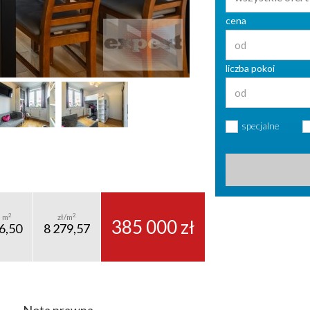
cena
liczba pokoi
specjalne
2
2
m
zł/m
385 000 zł
6,50
8 279,57