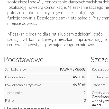
sobie ciszę i spokój, jednocześnie kładących nacisk na do
lokalizację i świetną komunikacje. Mieszkanie szczególne
polecam osobom dających gwarancję spokojnego
funkcjonowania. Bezpieczne zamknięte osiedle. Przyjem
miejsce do życia.
Mieszkanie idealne dla singla lub pary z dziećmi -osób
szukających komfortowego mieszkania. Sprawdzi się jako
rentowna inwestycja pod najem długoterminowy.
Podstawowe
Szcze
Symbol oferty
KAW-MS-36632
Rodzaj bud
Powierzchnia
46,50 m²
Technologi
Powierzchnia użytkowa
46,50 m²
Standard
Liczba pokoi
2
Opłaty w c
Części wsp
Piętro
3
woda/rycza
śmieci