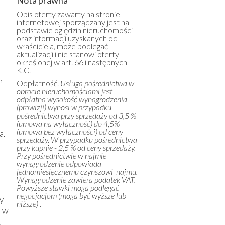
Nota prawna
Opis oferty zawarty na stronie
internetowej sporządzany jest na
podstawie oględzin nieruchomości
oraz informacji uzyskanych od
właściciela, może podlegać
aktualizacji i nie stanowi oferty
określonej w art. 66 i następnych
K.C.
,
Odpłatność.
Usługa pośrednictwa w
obrocie nieruchomościami jest
odpłatna wysokość wynagrodzenia
(prowizji) wynosi w przypadku
pośrednictwa przy sprzedaży od 3,5 %
(umowa na wyłączność) do 4,5%
(umowa bez wyłączności) od ceny
a.
sprzedaży. W przypadku pośrednictwa
przy kupnie - 2,5 % od ceny sprzedaży.
Przy pośrednictwie w najmie
wynagrodzenie odpowiada
jednomiesięcznemu czynszowi najmu.
Wynagrodzenie zawiera podatek VAT.
Powyższe stawki mogą podlegać
negocjacjom (mogą być wyższe lub
y
niższe) .
e w
.