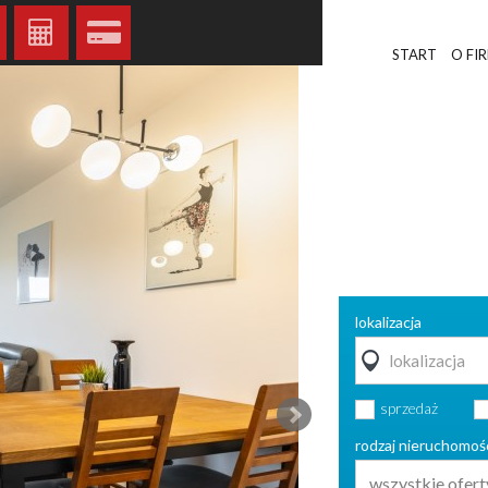
START
O FI
lokalizacja
sprzedaż
rodzaj nieruchomoś
wszystkie ofert