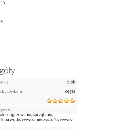
brą
ne
góły
ynku
blok
a budowlana
cegła
zynszu
ólne, ogrzewanie, sprzątanie,
łt na wodę, wywóz nieczystości, wywóz