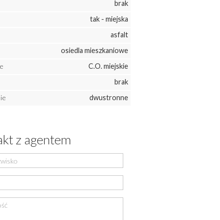
brak
tak - miejska
asfalt
osiedla mieszkaniowe
e
C.O. miejskie
brak
ie
dwustronne
kt z agentem