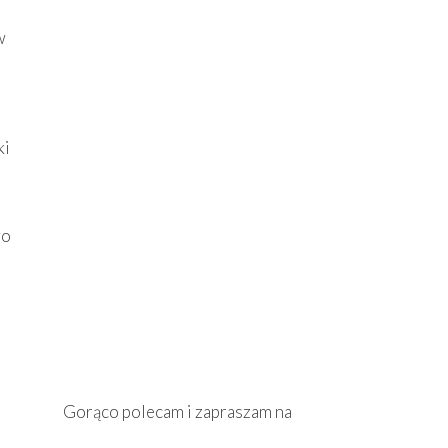
w
ki
wo
Gorąco polecam i zapraszam na prezentację !