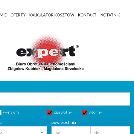
RMIE
OFERTY
KALKULATOR KOSZTOW
KONTAKT
NOTATNIK
wynajem
pierwotny
wtórny
ci
powierzchnia
y