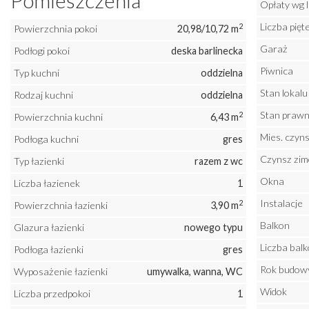
Pomieszczenia
Opłaty wg 
Liczba pię
2
Powierzchnia pokoi
20,98/10,72 m
Garaż
Podłogi pokoi
deska barlinecka
Piwnica
Typ kuchni
oddzielna
Stan lokalu
Rodzaj kuchni
oddzielna
Stan praw
2
Powierzchnia kuchni
6,43 m
Mies. czyns
Podłoga kuchni
gres
Czynsz zi
Typ łazienki
razem z wc
Okna
Liczba łazienek
1
Instalacje
2
Powierzchnia łazienki
3,90 m
Balkon
Glazura łazienki
nowego typu
Liczba bal
Podłoga łazienki
gres
Rok budow
Wyposażenie łazienki
umywalka, wanna, WC
Widok
Liczba przedpokoi
1