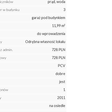
liczników
prąd, woda
ter w budynku
3
garaż pod budynkiem
11,99 m²
do wprowadzenia
ny
Odrębna własność lokalu
z admin.
728 PLN
mowy
728 PLN
PCV
dobre
jest
konów
1
y
2011
na osiedle