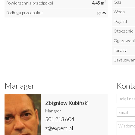
Gaz
2
Powierzchnia przedpokoi
4,45 m
Woda
Podłoga przedpokoi
gres
Dojazd
Otoczenie
Ogrzewani
Tarasy
Usytuowan
Manager
Konta
Zbigniew Kubiński
Manager
501 213 604
z@expert.pl