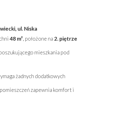
ecki, ul. Niska
zchni
48 m²
, położone na
2. piętrze
a poszukującego mieszkania pod
 wymaga żadnych dodatkowych
 pomieszczeń zapewnia komfort i