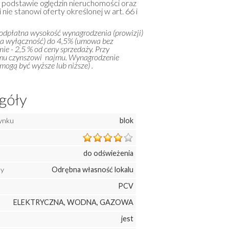
a podstawie oględzin nieruchomości oraz
 nie stanowi oferty określonej w art. 66 i
 odpłatna wysokość wynagrodzenia (prowizji)
na wyłączność) do 4,5% (umowa bez
ie - 2,5 % od ceny sprzedaży. Przy
emu czynszowi najmu. Wynagrodzenie
ogą być wyższe lub niższe) .
góły
ynku
blok
do odświeżenia
ny
Odrębna własność lokalu
PCV
ELEKTRYCZNA, WODNA, GAZOWA
jest