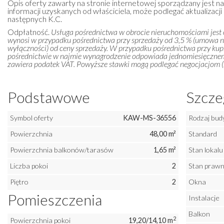
Opis oferty zawarty na stronie internetowej sporządzany jest n
informacji uzyskanych od właściciela, może podlegać aktualizacji i
następnych K.C.
Odpłatność.
Usługa pośrednictwa w obrocie nieruchomościami jest
wynosi w przypadku pośrednictwa przy sprzedaży od 3,5 % (umowa 
wyłączności) od ceny sprzedaży. W przypadku pośrednictwa przy kupn
pośrednictwie w najmie wynagrodzenie odpowiada jednomiesięczn
zawiera podatek VAT. Powyższe stawki mogą podlegać negocjacjom (m
Podstawowe
Szcze
Symbol oferty
KAW-MS-36556
Rodzaj bud
Powierzchnia
48,00 m²
Standard
Powierzchnia balkonów/tarasów
1,65 m²
Stan lokalu
Liczba pokoi
2
Stan praw
Piętro
2
Okna
Pomieszczenia
Instalacje
Balkon
2
Powierzchnia pokoi
19,20/14,10 m