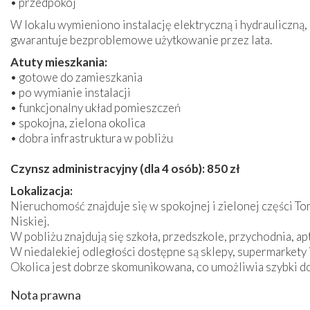
• przedpokój
W lokalu wymieniono instalację elektryczną i hydrauliczną,
gwarantuje bezproblemowe użytkowanie przez lata.
Atuty mieszkania:
• gotowe do zamieszkania
• po wymianie instalacji
• funkcjonalny układ pomieszczeń
• spokojna, zielona okolica
• dobra infrastruktura w pobliżu
Czynsz administracyjny (dla 4 osób): 850 z
ł
Lokalizacja:
Nieruchomość znajduje się w spokojnej i zielonej części T
Niskiej.
W pobliżu znajdują się szkoła, przedszkole, przychodnia, apt
W niedalekiej odległości dostępne są sklepy, supermarkety 
Okolica jest dobrze skomunikowana, co umożliwia szybki do
Nota prawna