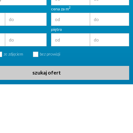
2
cena za m
piętro
ze zdjęciem
bez prowizji
szukaj ofert