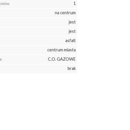
konów
1
na centrum
jest
jest
asfalt
centrum miasta
e
C.O. GAZOWE
brak