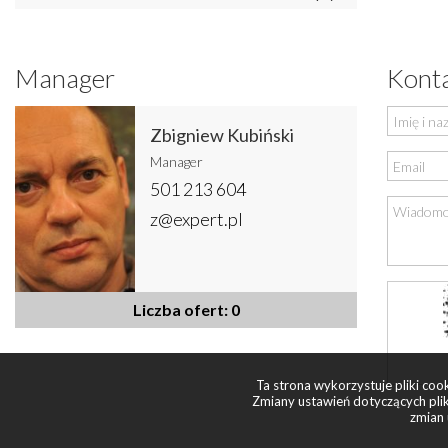
Manager
Konta
Zbigniew Kubiński
Manager
501 213 604
z@expert.pl
Liczba ofert: 0
Ta strona wykorzystuje pliki co
Zmiany ustawień dotyczących plik
zmian 