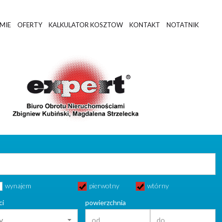
RMIE
OFERTY
KALKULATOR KOSZTOW
KONTAKT
NOTATNIK
wynajem
pierwotny
wtórny
ci
powierzchnia
y