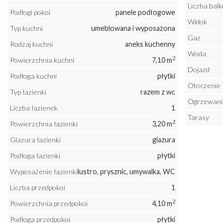
Liczba bal
Podłogi pokoi
panele podłogowe
Widok
Typ kuchni
umeblowana i wyposażona
Gaz
Rodzaj kuchni
aneks kuchenny
Woda
2
Powierzchnia kuchni
7,10 m
Dojazd
Podłoga kuchni
płytki
Otoczenie
Typ łazienki
razem z wc
Ogrzewani
Liczba łazienek
1
Tarasy
2
Powierzchnia łazienki
3,20 m
Glazura łazienki
glazura
Podłoga łazienki
płytki
Wyposażenie łazienki
lustro, prysznic, umywalka, WC
Liczba przedpokoi
1
2
Powierzchnia przedpokoi
4,10 m
Podłoga przedpokoi
płytki