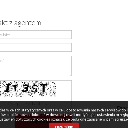
kt z agentem
Exper
okies w celach statystycznych oraz w celu dostosowania naszych serwisów do 
ów cookie można dokonać w dowolnej chwili modyfikując ustawienia przegląda
ustawień dotyczących cookies oznacza, że będą one zapisane w pamięci urzą
rozumiem