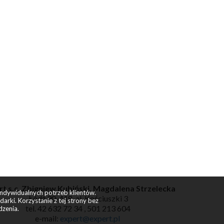
t s.c. Zbigniew Kubiński, Magdalena Strzelecka
indywidualnych potrzeb klientów.
Łódź 90-418, al. Kościuszki 3
rki. Korzystanie z tej strony bez
tel. 42 632 72 34 , 501 213 604
dzenia.
e-mail:
expert@expert.pl