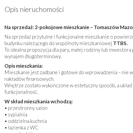
Opis nieruchomości
Na sprzedaż: 2-pokojowe mieszkanie – Tomaszów Mazowi
Na sprzedaż przytulne i funkcjonalne mieszkanie o powier
budynku należącego do wspólnoty mieszkaniowej
TTBS.
To idealna propozycja dla pary, małej rodziny lub inwestor
wynajem długoterminowy.
Opis mieszkania:
Mieszkanie jest zadbane i gotowe do wprowadzenia – nie
nakładów finansowych.
Wnętrze zostało wykończone w estetyczny sposób, a układ
funkcjonalność.
W skład mieszkania wchodzą:
• przestronny salon
• sypialnia
• oddzielna kuchnia
• łazienka z WC