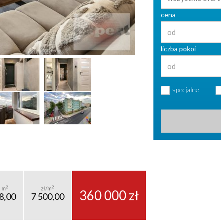
cena
liczba pokoi
specjalne
2
2
m
zł/m
360 000 zł
8,00
7 500,00