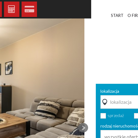
START
O FI
lokalizacja
sprzedaż
rodzaj nieruchomoś
wszystkie ofert