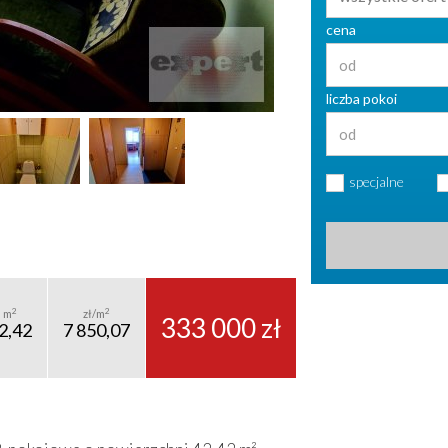
cena
liczba pokoi
specjalne
2
2
m
zł/m
333 000 zł
2,42
7 850,07