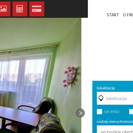
START
O FI
lokalizacja
sprzedaż
rodzaj nieruchomoś
wszystkie ofert