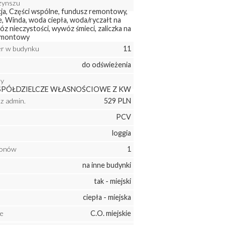
zynszu
cja, Części wspólne, fundusz remontowy,
, Winda, woda ciepła, woda/ryczałt na
z nieczystości, wywóz śmieci, zaliczka na
emontowy
ter w budynku
11
do odświeżenia
ny
SPÓŁDZIELCZE WŁASNOŚCIOWE Z KW
z admin.
529 PLN
PCV
loggia
konów
1
na inne budynki
tak - miejski
ciepła - miejska
e
C.O. miejskie