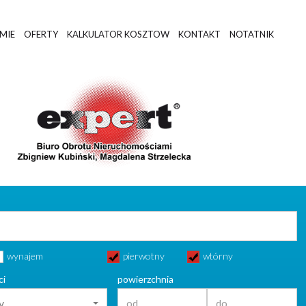
RMIE
OFERTY
KALKULATOR KOSZTOW
KONTAKT
NOTATNIK
wynajem
pierwotny
wtórny
ci
powierzchnia
y