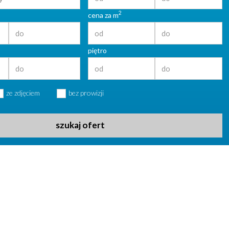
2
cena za m
piętro
ze zdjęciem
bez prowizji
szukaj ofert