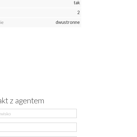
tak
d
2
ie
dwustronne
kt z agentem