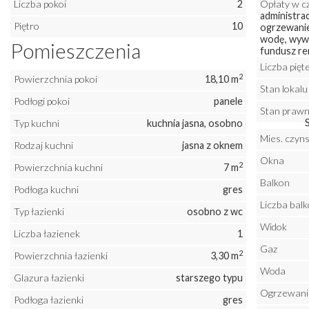
Liczba pokoi
2
Opłaty w c
administra
Piętro
10
ogrzewanie
wodę, wywó
Pomieszczenia
fundusz r
Liczba pię
2
Powierzchnia pokoi
18,10 m
Stan lokalu
Podłogi pokoi
panele
Stan praw
Typ kuchni
kuchnia jasna, osobno
Mies. czyns
Rodzaj kuchni
jasna z oknem
Okna
2
Powierzchnia kuchni
7 m
Balkon
Podłoga kuchni
gres
Liczba bal
Typ łazienki
osobno z wc
Widok
Liczba łazienek
1
Gaz
2
Powierzchnia łazienki
3,30 m
Woda
Glazura łazienki
starszego typu
Ogrzewani
Podłoga łazienki
gres