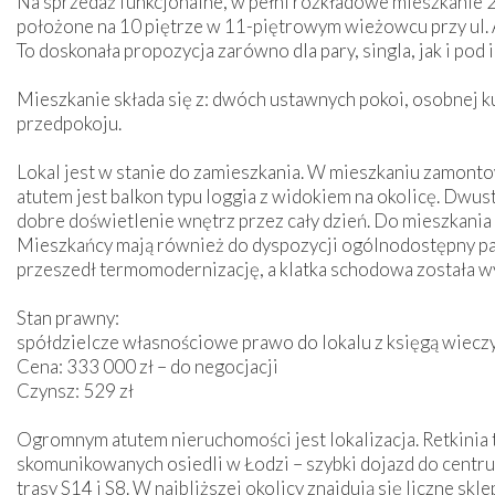
Na sprzedaż funkcjonalne, w pełni rozkładowe mieszkanie 
położone na 10 piętrze w 11-piętrowym wieżowcu przy ul. A
To doskonała propozycja zarówno dla pary, singla, jak i pod 
Mieszkanie składa się z: dwóch ustawnych pokoi, osobnej k
przedpokoju.
Lokal jest w stanie do zamieszkania. W mieszkaniu zamon
atutem jest balkon typu loggia z widokiem na okolicę. Dwu
dobre doświetlenie wnętrz przez cały dzień. Do mieszkania
Mieszkańcy mają również do dyspozycji ogólnodostępny pa
przeszedł termomodernizację, a klatka schodowa została
Stan prawny:
spółdzielcze własnościowe prawo do lokalu z księgą wieczy
Cena: 333 000 zł – do negocjacji
Czynsz: 529 zł
Ogromnym atutem nieruchomości jest lokalizacja. Retkinia t
skomunikowanych osiedli w Łodzi – szybki dojazd do centr
trasy S14 i S8. W najbliższej okolicy znajdują się liczne skl