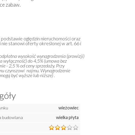
ace zabaw.
a podstawie oględzin nieruchomości oraz
 nie stanowi oferty określonej w art. 66 i
 odpłatna wysokość wynagrodzenia (prowizji)
na wyłączność) do 4,5% (umowa bez
ie - 2,5 % od ceny sprzedaży. Przy
emu czynszowi najmu. Wynagrodzenie
ogą być wyższe lub niższe) .
góły
ynku
wieżowiec
a budowlana
wielka płyta