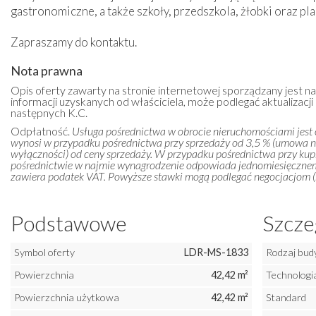
gastronomiczne, a także szkoły, przedszkola, żłobki oraz pl
Zapraszamy do kontaktu.
Nota prawna
Opis oferty zawarty na stronie internetowej sporządzany jest n
informacji uzyskanych od właściciela, może podlegać aktualizacji i
następnych K.C.
Odpłatność.
Usługa pośrednictwa w obrocie nieruchomościami jest
wynosi w przypadku pośrednictwa przy sprzedaży od 3,5 % (umowa 
wyłączności) od ceny sprzedaży. W przypadku pośrednictwa przy kupn
pośrednictwie w najmie wynagrodzenie odpowiada jednomiesięczn
zawiera podatek VAT. Powyższe stawki mogą podlegać negocjacjom (m
Podstawowe
Szcze
Symbol oferty
LDR-MS-1833
Rodzaj bud
Powierzchnia
42,42 m²
Technologi
Powierzchnia użytkowa
42,42 m²
Standard