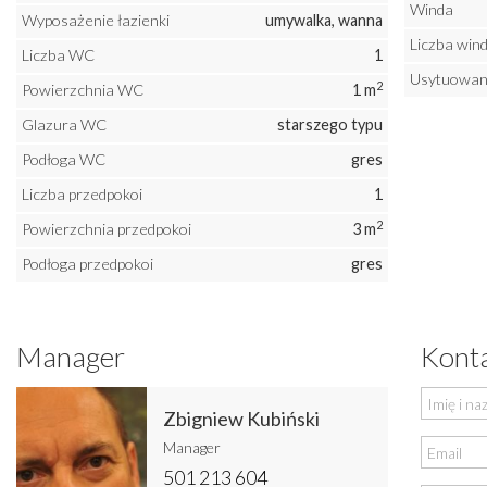
Winda
Wyposażenie łazienki
umywalka, wanna
Liczba win
Liczba WC
1
Usytuowan
2
Powierzchnia WC
1 m
Glazura WC
starszego typu
Podłoga WC
gres
Liczba przedpokoi
1
2
Powierzchnia przedpokoi
3 m
Podłoga przedpokoi
gres
Manager
Konta
Zbigniew Kubiński
Manager
501 213 604