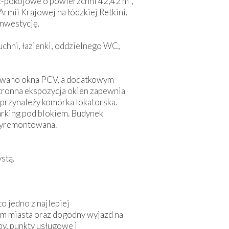
2-pokojowe o powierzchni 42,42 m²,
rmii Krajowej na łódzkiej Retkini.
inwestycję.
uchni, łazienki, oddzielnego WC,
towano okna PCV, a dodatkowym
stronna ekspozycja okien zapewnia
 przynależy komórka lokatorska.
rking pod blokiem. Budynek
 wyremontowana.
stą.
o jedno z najlepiej
um miasta oraz dogodny wyjazd na
epy, punkty usługowe i