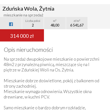
Zduńska Wola, Żytnia
mieszkanie na sprzedaż
2
2
Liczba pokoi
m
zł/m
2
48,00
6 541,67
314 000 zł
Opis nieruchomości
Na sprzedaż dwupokojowe mieszkanie o powierzchni
48m2 z przynależną piwnicą, mieszczące się na I
piętrze w Zduńskiej Woli na Os. Żytnia.
Mieszkanie dobrze doświetlone, pokój z balkonem od
strony zachodniej.
Mieszkanie wymaga odnowienia. Wszystkie okna
drewniane, w kuchni PCV.
Samo mieszkanie o bardzo dobrym rozkładzie,