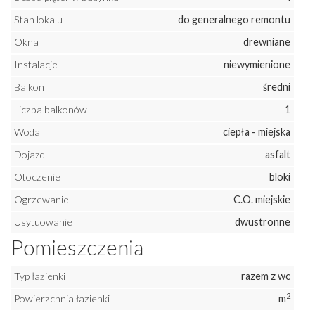
Stan lokalu
do generalnego remontu
Okna
drewniane
Instalacje
niewymienione
Balkon
średni
Liczba balkonów
1
Woda
ciepła - miejska
Dojazd
asfalt
Otoczenie
bloki
Ogrzewanie
C.O. miejskie
Usytuowanie
dwustronne
Pomieszczenia
Typ łazienki
razem z wc
2
Powierzchnia łazienki
m