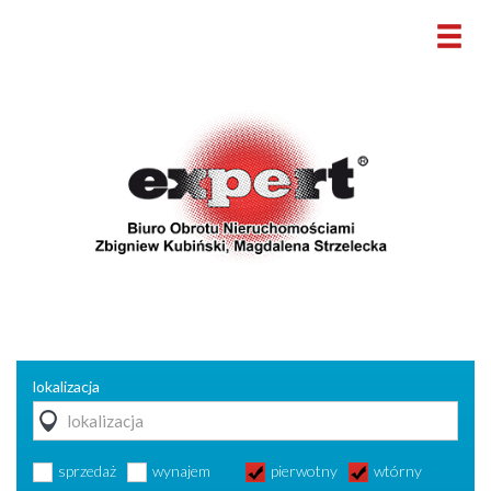
lokalizacja
sprzedaż
wynajem
pierwotny
wtórny