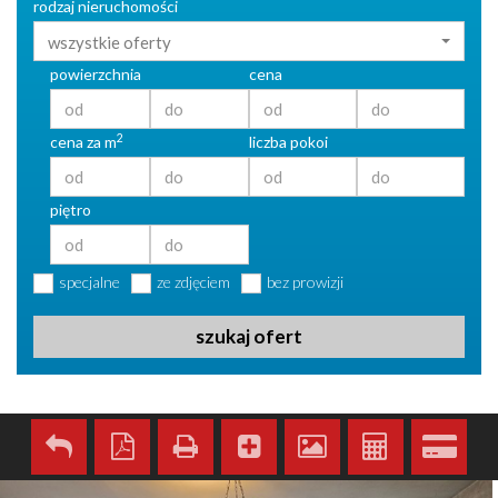
rodzaj nieruchomości
wszystkie oferty
powierzchnia
cena
2
cena za m
liczba pokoi
piętro
specjalne
ze zdjęciem
bez prowizji
szukaj ofert