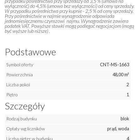
przypadku pośrednictwa przy sprzedaży od 3,5 % (umowa na
wyłączność) do 4,5% (umowa bez wyłączności) od ceny sprzedaży.
W przypadku pośrednictwa przy kupnie - 2,5 % od ceny sprzedaży.
Przy pośrednictwie w najmie wynagrodzenie odpowiada
jednomiesięcznemu czynszowi najmu. Wynagrodzenie zawiera
podatek VAT. Powyższe stawki mogą podlegać negocjacjom (mogą
być wyższe lub niższe) .
Podstawowe
Symbol oferty
CNT-MS-1663
Powierzchnia
48,00 m²
Liczba pokoi
2
Piętro
1
Szczegóły
Rodzaj budynku
blok
Opłaty wg liczników
prąd, woda
Liczba pięter w budynku
4