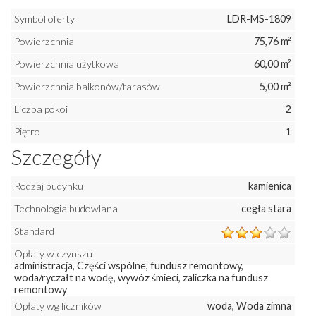
Symbol oferty
LDR-MS-1809
Powierzchnia
75,76 m²
Powierzchnia użytkowa
60,00 m²
Powierzchnia balkonów/tarasów
5,00 m²
Liczba pokoi
2
Piętro
1
Szczegóły
Rodzaj budynku
kamienica
Technologia budowlana
cegła stara
Standard
Opłaty w czynszu
administracja, Części wspólne, fundusz remontowy,
woda/ryczałt na wodę, wywóz śmieci, zaliczka na fundusz
remontowy
Opłaty wg liczników
woda, Woda zimna