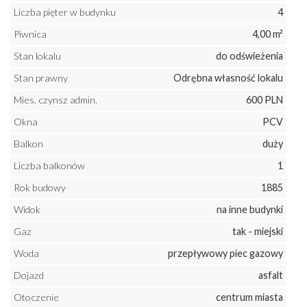
Liczba pięter w budynku
4
Piwnica
4,00 m²
Stan lokalu
do odświeżenia
Stan prawny
Odrębna własność lokalu
Mies. czynsz admin.
600 PLN
Okna
PCV
Balkon
duży
Liczba balkonów
1
Rok budowy
1885
Widok
na inne budynki
Gaz
tak - miejski
Woda
przepływowy piec gazowy
Dojazd
asfalt
Otoczenie
centrum miasta