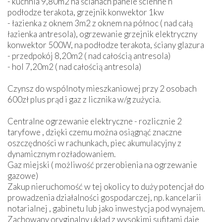
- kuchnia 9,80m2 na ścianach panele ścienne n
podłodze terakota, grzejnik konwektor 1kw
- łazienka z oknem 3m2 z oknem na północ ( nad całą
łazienka antresola), ogrzewanie grzejnik elektryczny
konwektor 500W, na podłodze terakota, ściany glazura
- przedpokój 8,20m2 ( nad całością antresola)
- hol 7,20m2 ( nad całością antresola)
Czynsz do wspólnoty mieszkaniowej przy 2 osobach
600zł plus prąd i gaz z licznika w/g zużycia.
Centralne ogrzewanie elektryczne - rozlicznie 2
taryfowe , dzięki czemu można osiągnąć znaczne
oszczędności w rachunkach, piec akumulacyjny z
dynamicznym rozładowaniem.
Gaz miejski ( możliwość przerobienia na ogrzewanie
gazowe)
Zakup nieruchomość w tej okolicy to duży potencjał do
prowadzenia działalności gospodarczej, np. kancelarii
notarialnej , gabinetu lub jako inwestycja pod wynajem.
Zachowany oryginalny układ z wysokimi sufitami daje