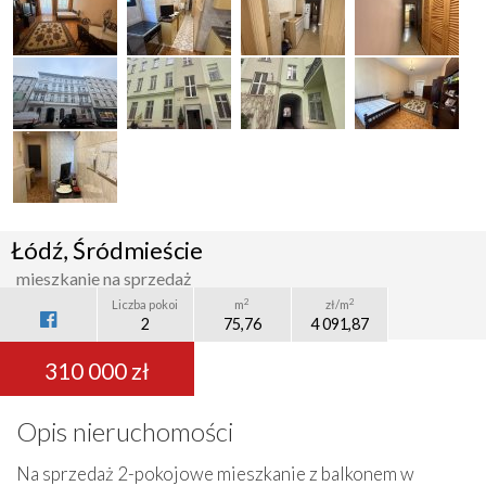
Łódź, Śródmieście
mieszkanie na sprzedaż
2
2
Liczba pokoi
m
zł/m
2
75,76
4 091,87
310 000 zł
Opis nieruchomości
Na sprzedaż 2-pokojowe mieszkanie z balkonem w