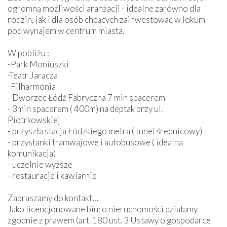
ogromną możliwości aranżacji - idealne zarówno dla
rodzin, jak i dla osób chcących zainwestować w lokum
pod wynajem w centrum miasta.
W pobliżu :
-Park Moniuszki
-Teatr Jaracza
-Filharmonia
- Dworzec Łódź Fabryczna 7 min spacerem
- 3min spacerem ( 400m) na deptak przy ul.
Piotrkowskiej
- przyszła stacja Łódzkiego metra ( tunel średnicowy)
- przystanki tramwajowe i autobusowe ( idealna
komunikacja)
- uczelnie wyższe
- restauracje i kawiarnie
Zapraszamy do kontaktu.
Jako licencjonowane biuro nieruchomości działamy
zgodnie z prawem (art. 180 ust. 3 Ustawy o gospodarce