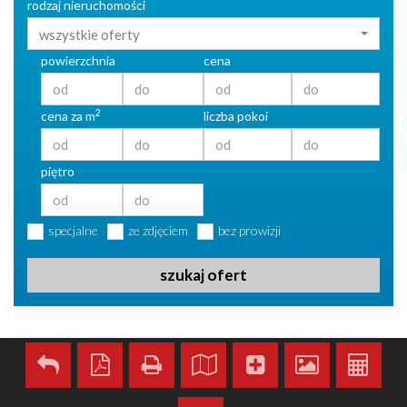
rodzaj nieruchomości
wszystkie oferty
powierzchnia
cena
2
cena za m
liczba pokoi
piętro
specjalne
ze zdjęciem
bez prowizji
szukaj ofert