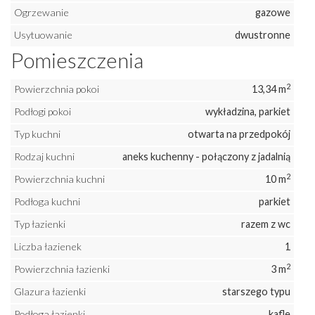
Ogrzewanie
gazowe
Usytuowanie
dwustronne
Pomieszczenia
2
Powierzchnia pokoi
13,34 m
Podłogi pokoi
wykładzina, parkiet
Typ kuchni
otwarta na przedpokój
Rodzaj kuchni
aneks kuchenny - połączony z jadalnią
2
Powierzchnia kuchni
10 m
Podłoga kuchni
parkiet
Typ łazienki
razem z wc
Liczba łazienek
1
2
Powierzchnia łazienki
3 m
Glazura łazienki
starszego typu
Podłoga łazienki
kafle