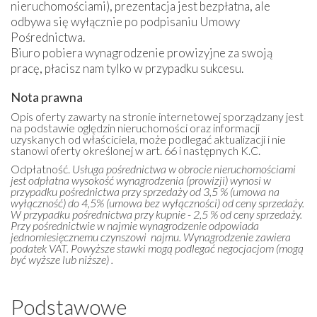
nieruchomościami), prezentacja jest bezpłatna, ale
odbywa się wyłącznie po podpisaniu Umowy
Pośrednictwa.
Biuro pobiera wynagrodzenie prowizyjne za swoją
pracę, płacisz nam tylko w przypadku sukcesu.
Nota prawna
Opis oferty zawarty na stronie internetowej sporządzany jest
na podstawie oględzin nieruchomości oraz informacji
uzyskanych od właściciela, może podlegać aktualizacji i nie
stanowi oferty określonej w art. 66 i następnych K.C.
Odpłatność.
Usługa pośrednictwa w obrocie nieruchomościami
jest odpłatna wysokość wynagrodzenia (prowizji) wynosi w
przypadku pośrednictwa przy sprzedaży od 3,5 % (umowa na
wyłączność) do 4,5% (umowa bez wyłączności) od ceny sprzedaży.
W przypadku pośrednictwa przy kupnie - 2,5 % od ceny sprzedaży.
Przy pośrednictwie w najmie wynagrodzenie odpowiada
jednomiesięcznemu czynszowi najmu. Wynagrodzenie zawiera
podatek VAT. Powyższe stawki mogą podlegać negocjacjom (mogą
być wyższe lub niższe) .
Podstawowe