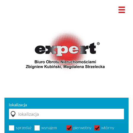
lokalizacja
sprzedaż
wynajem
pierwotny
wtórny