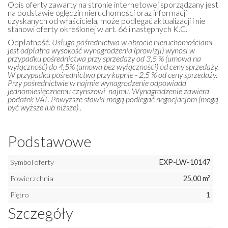
Opis oferty zawarty na stronie internetowej sporządzany jest
na podstawie oględzin nieruchomości oraz informacji
uzyskanych od właściciela, może podlegać aktualizacji i nie
stanowi oferty określonej w art. 66 i następnych K.C.
Odpłatność.
Usługa pośrednictwa w obrocie nieruchomościami
jest odpłatna wysokość wynagrodzenia (prowizji) wynosi w
przypadku pośrednictwa przy sprzedaży od 3,5 % (umowa na
wyłączność) do 4,5% (umowa bez wyłączności) od ceny sprzedaży.
W przypadku pośrednictwa przy kupnie - 2,5 % od ceny sprzedaży.
Przy pośrednictwie w najmie wynagrodzenie odpowiada
jednomiesięcznemu czynszowi najmu. Wynagrodzenie zawiera
podatek VAT. Powyższe stawki mogą podlegać negocjacjom (mogą
być wyższe lub niższe) .
Podstawowe
Symbol oferty
EXP-LW-10147
Powierzchnia
25,00 m²
Piętro
1
Szczegóły