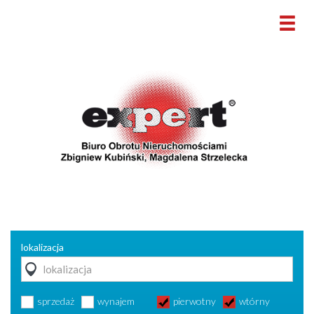
lokalizacja
sprzedaż
wynajem
pierwotny
wtórny