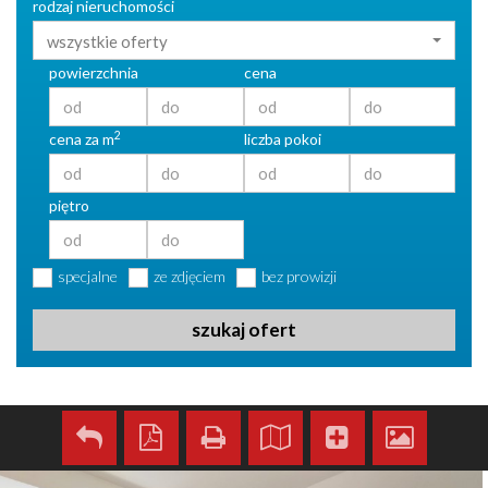
rodzaj nieruchomości
wszystkie oferty
powierzchnia
cena
2
cena za m
liczba pokoi
piętro
specjalne
ze zdjęciem
bez prowizji
szukaj ofert