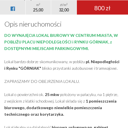
2
2
m
zł/m
800 zł
25,00
32,00
Opis nieruchomości
DO WYNAJĘCIA LOKAL BIUROWY W CENTRUM MIASTA, W
POBLIŻU PLACU NIEPODLEGŁOŚCI i RYNKU GÓRNIAK, z
DOSTĘPNYMI MIEJSCAMI PARKINGOWYMI.
Lokal bardzo dobrze skomunikowany, w pobliżu
pl. Niepodległości
i Rynku "GÓRNIAK"
blisko przystanki autobusowe i tramwajowe.
ZAPRASZAMY DO OBEJRZENIA LOKALU.
Lokal o powierzchni ok.
25 mkw
położony w pałacyku, na 1 piętrze,
z wejściem z klatki schodowej. Lokal składa się z
1
pomieszczenia
biurowego, dodatkowego niewielkie pomieszczenia
technicznego oraz korytarzyka.
Lokal idealny na działalność
biurową, usługową np. gabinet