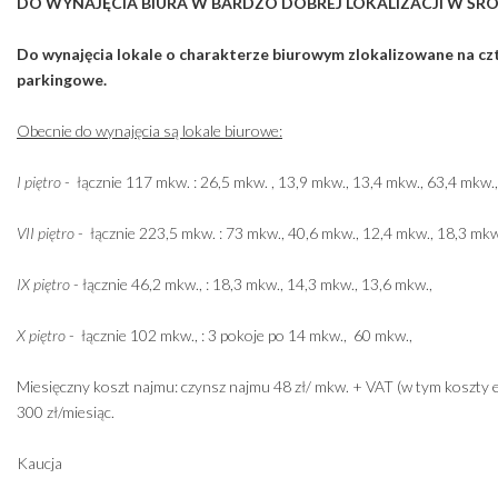
DO WYNAJĘCIA BIURA W BARDZO DOBREJ LOKALIZACJI W ŚRÓ
Do wynajęcia lokale o charakterze biurowym zlokalizowane na cz
parkingowe.
Obecnie do wynajęcia są lokale biurowe:
I piętro
- łącznie 117 mkw. : 26,5 mkw. , 13,9 mkw., 13,4 mkw., 63,4 mkw.
VII piętro
- łącznie 223,5 mkw. : 73 mkw., 40,6 mkw., 12,4 mkw., 18,3 mkw
IX piętro
- łącznie 46,2 mkw., : 18,3 mkw., 14,3 mkw., 13,6 mkw.,
X piętro
- łącznie 102 mkw., : 3 pokoje po 14 mkw., 60 mkw.,
Miesięczny koszt najmu: czynsz najmu 48 zł/ mkw. + VAT (w tym koszty e
300 zł/miesiąc.
Kaucja