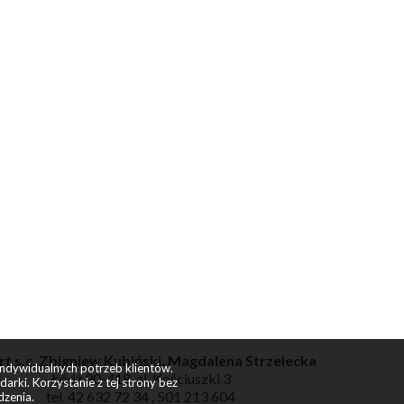
t s.c. Zbigniew Kubiński, Magdalena Strzelecka
indywidualnych potrzeb klientów.
Łódź 90-418, al. Kościuszki 3
rki. Korzystanie z tej strony bez
tel. 42 632 72 34 , 501 213 604
dzenia.