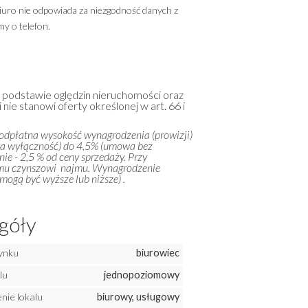
iuro nie odpowiada za niezgodność danych z
y o telefon.
a podstawie oględzin nieruchomości oraz
 nie stanowi oferty określonej w art. 66 i
 odpłatna wysokość wynagrodzenia (prowizji)
na wyłączność) do 4,5% (umowa bez
ie - 2,5 % od ceny sprzedaży. Przy
emu czynszowi najmu. Wynagrodzenie
ogą być wyższe lub niższe) .
góły
ynku
biurowiec
lu
jednopoziomowy
nie lokalu
biurowy, usługowy