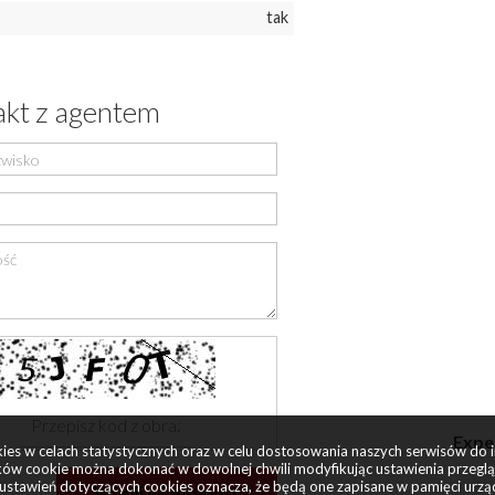
tak
kt z agentem
Exper
okies w celach statystycznych oraz w celu dostosowania naszych serwisów do 
ów cookie można dokonać w dowolnej chwili modyfikując ustawienia przegląda
ustawień dotyczących cookies oznacza, że będą one zapisane w pamięci urzą