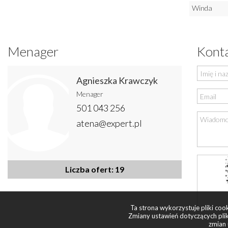
Winda
Menager
Konta
Agnieszka Krawczyk
Menager
501 043 256
atena@expert.pl
Liczba ofert: 19
Ta strona wykorzystuje pliki co
Zmiany ustawień dotyczących plik
zmian 