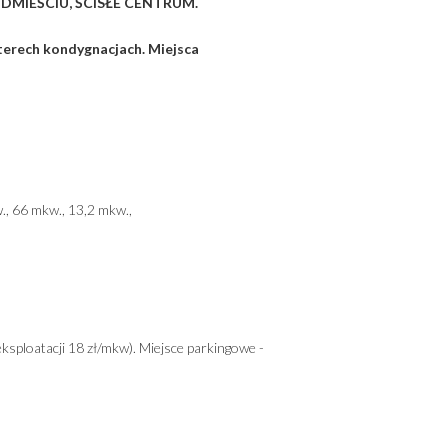
DMIEŚCIU, ŚCISŁE CENTRUM.
terech kondygnacjach. Miejsca
,
., 66 mkw., 13,2 mkw.,
ksploatacji 18 zł/mkw).
Miejsce parkingowe -