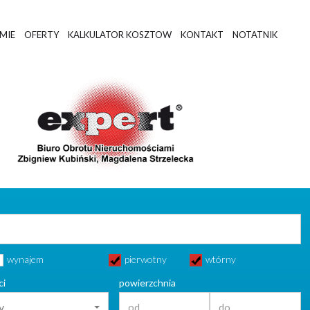
RMIE
OFERTY
KALKULATOR KOSZTOW
KONTAKT
NOTATNIK
wynajem
pierwotny
wtórny
ci
powierzchnia
y