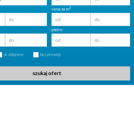
2
cena za m
piętro
ze zdjęciem
bez prowizji
szukaj ofert