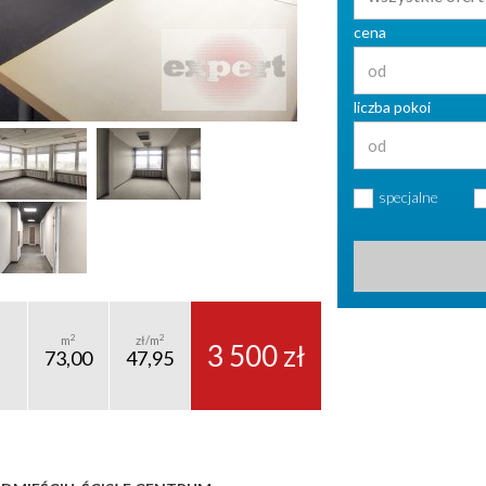
cena
liczba pokoi
specjalne
2
2
m
zł/m
3 500 zł
73,00
47,95