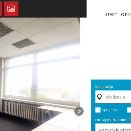
START
O FI
lokalizacja
sprzedaż
rodzaj nieruchomoś
wszystkie ofert