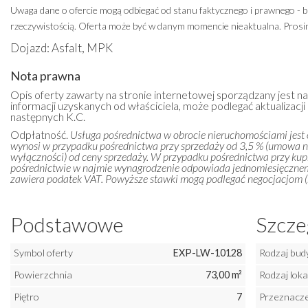
Uwaga dane o ofercie mogą odbiegać od stanu faktycznego i prawnego - b
rzeczywistością. Oferta może być w danym momencie nieaktualna. Prosim
Dojazd: Asfalt, MPK
Nota prawna
Opis oferty zawarty na stronie internetowej sporządzany jest n
informacji uzyskanych od właściciela, może podlegać aktualizacji i
następnych K.C.
Odpłatność.
Usługa pośrednictwa w obrocie nieruchomościami jest
wynosi w przypadku pośrednictwa przy sprzedaży od 3,5 % (umowa 
wyłączności) od ceny sprzedaży. W przypadku pośrednictwa przy kupn
pośrednictwie w najmie wynagrodzenie odpowiada jednomiesięczn
zawiera podatek VAT. Powyższe stawki mogą podlegać negocjacjom (m
Podstawowe
Szcze
Symbol oferty
EXP-LW-10128
Rodzaj bud
Powierzchnia
73,00 m²
Rodzaj loka
Piętro
7
Przeznacze