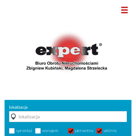
lokalizacja
sprzedaż
wynajem
pierwotny
wtórny