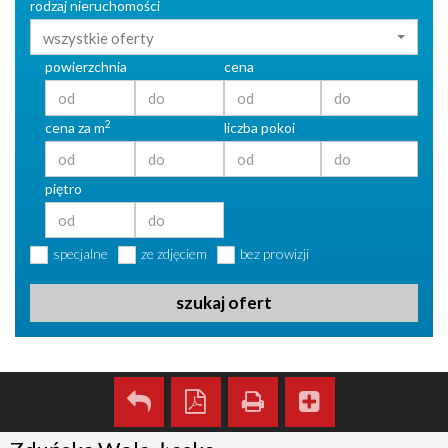
rodzaj nieruchomości
wszystkie oferty
powierzchnia
cena
2
cena za m
liczba pokoi
piętro
specjalne
ze zdjęciem
bez prowizji
szukaj ofert