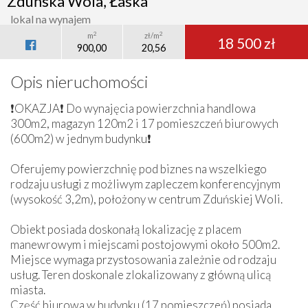
Zduńska Wola, Łaska
lokal na wynajem
2
2
m
zł/m
18 500 zł
900,00
20,56
Opis nieruchomości
❗OKAZJA❗ Do wynajęcia powierzchnia handlowa
300m2, magazyn 120m2 i 17 pomieszczeń biurowych
(600m2) w jednym budynku❗
Oferujemy powierzchnię pod biznes na wszelkiego
rodzaju usługi z możliwym zapleczem konferencyjnym
(wysokość 3,2m), położony w centrum Zduńskiej Woli.
Obiekt posiada doskonałą lokalizację z placem
manewrowym i miejscami postojowymi około 500m2.
Miejsce wymaga przystosowania zależnie od rodzaju
usług. Teren doskonale zlokalizowany z główną ulicą
miasta.
Część biurowa w budynku (17 pomieszczeń) posiada