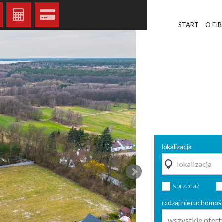
START
O FI
lokalizacja
sprzedaż
rodzaj nieruchomoś
wszystkie ofert