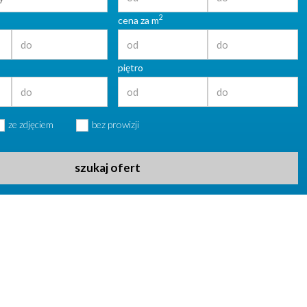
2
cena za m
piętro
ze zdjęciem
bez prowizji
szukaj ofert