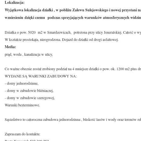
Lokalizacja:
Wyjątkowa lokalizacja działki , w pobliżu Zalewu Sulejowskiego i nowej przystani na
wzniesieniu dzięki czemu podczas sprzyjających warunków atmosferycznych widzim
Działka o pow. 5020 m2 w Smardzewicach, położona przy ulicy Jeneralskiej. Całość o w
W kształcie prostokąta, nieogrodzona. Dojazd do działki od drogi asfaltowej.
Media:
prąd, woda , kanalizacja w ulicy,
Co ważne obecnie został zrobiony podział na 4 mniejsze działki o pow. ok. 1200 m2 plus 
WYDANE SĄ WARUNKI ZABUDOWY NA:
- domy jednorodzinne,
- domy w zabudowie bliźniaczej,
- domy w zabudowie szeregowej,
Warunki bezterminowe.
Sąsiedztwo to całoroczna zabudowa jednorodzinna , bliskość lasów i wody oraz terenów re
Zapraszam do kontaktu: