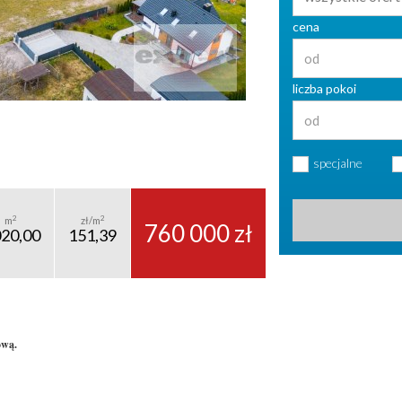
cena
liczba pokoi
specjalne
2
2
m
zł/m
760 000 zł
020,00
151,39
dową.