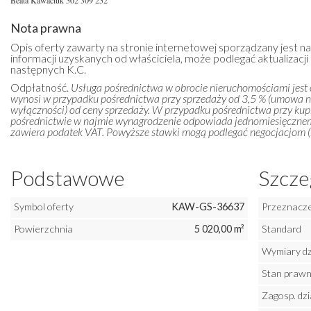
Beata Kawaciuk 502 309 252
Nota prawna
Opis oferty zawarty na stronie internetowej sporządzany jest n
informacji uzyskanych od właściciela, może podlegać aktualizacji i
następnych K.C.
Odpłatność.
Usługa pośrednictwa w obrocie nieruchomościami jest
wynosi w przypadku pośrednictwa przy sprzedaży od 3,5 % (umowa 
wyłączności) od ceny sprzedaży. W przypadku pośrednictwa przy kupn
pośrednictwie w najmie wynagrodzenie odpowiada jednomiesięczn
zawiera podatek VAT. Powyższe stawki mogą podlegać negocjacjom (m
Podstawowe
Szcze
Symbol oferty
KAW-GS-36637
Przeznaczen
Powierzchnia
5 020,00 m²
Standard
Wymiary dz
Stan praw
Zagosp. dzi