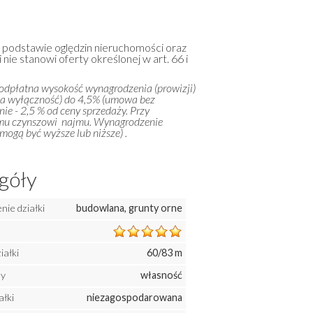
a podstawie oględzin nieruchomości oraz
 nie stanowi oferty określonej w art. 66 i
 odpłatna wysokość wynagrodzenia (prowizji)
na wyłączność) do 4,5% (umowa bez
ie - 2,5 % od ceny sprzedaży. Przy
emu czynszowi najmu. Wynagrodzenie
ogą być wyższe lub niższe) .
góły
ie działki
budowlana, grunty orne
iałki
60/83 m
ny
własność
ałki
niezagospodarowana