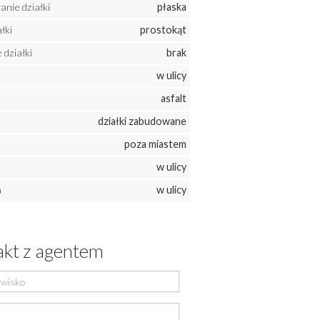
nie działki
płaska
łki
prostokąt
działki
brak
w ulicy
asfalt
działki zabudowane
poza miastem
w ulicy
a
w ulicy
kt z agentem