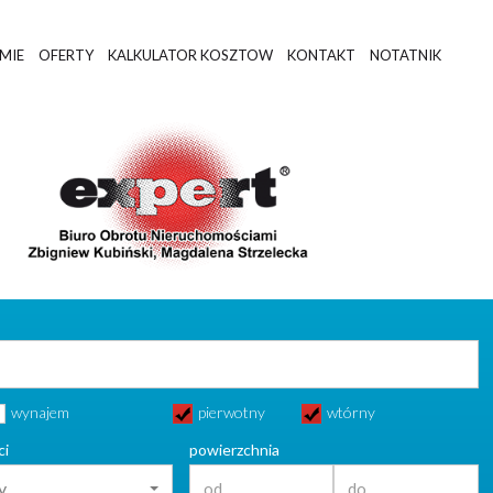
RMIE
OFERTY
KALKULATOR KOSZTOW
KONTAKT
NOTATNIK
wynajem
pierwotny
wtórny
ci
powierzchnia
y