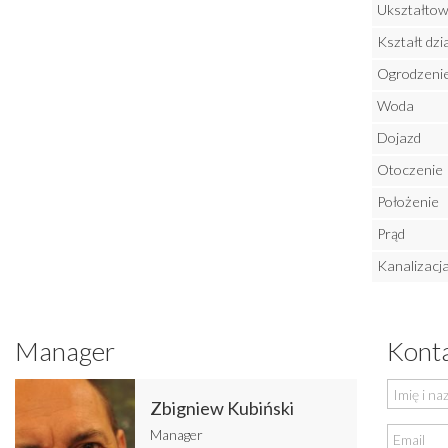
Ukształtowa
Kształt dzia
Ogrodzenie 
Woda
Dojazd
Otoczenie
Położenie
Prąd
Kanalizacj
Manager
Konta
Zbigniew Kubiński
Manager