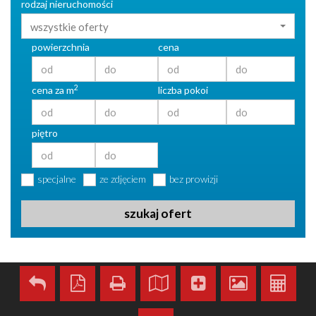
rodzaj nieruchomości
wszystkie oferty
powierzchnia
cena
2
cena za m
liczba pokoi
piętro
specjalne
ze zdjęciem
bez prowizji
szukaj ofert