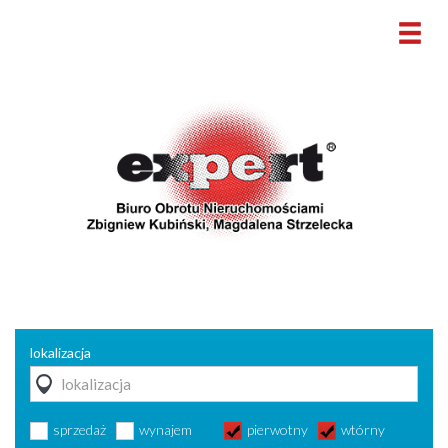
lokalizacja
sprzedaż
wynajem
pierwotny
wtórny