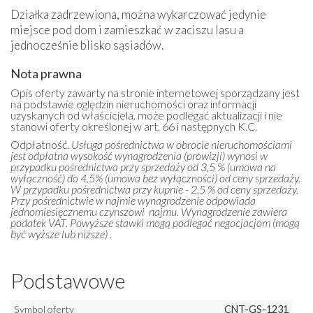
Działka zadrzewiona, można wykarczować jedynie
miejsce pod dom i zamieszkać w zaciszu lasu a
jednocześnie blisko sąsiadów.
Nota prawna
Opis oferty zawarty na stronie internetowej sporządzany jest
na podstawie oględzin nieruchomości oraz informacji
uzyskanych od właściciela, może podlegać aktualizacji i nie
stanowi oferty określonej w art. 66 i następnych K.C.
Odpłatność.
Usługa pośrednictwa w obrocie nieruchomościami
jest odpłatna wysokość wynagrodzenia (prowizji) wynosi w
przypadku pośrednictwa przy sprzedaży od 3,5 % (umowa na
wyłączność) do 4,5% (umowa bez wyłączności) od ceny sprzedaży.
W przypadku pośrednictwa przy kupnie - 2,5 % od ceny sprzedaży.
Przy pośrednictwie w najmie wynagrodzenie odpowiada
jednomiesięcznemu czynszowi najmu. Wynagrodzenie zawiera
podatek VAT. Powyższe stawki mogą podlegać negocjacjom (mogą
być wyższe lub niższe) .
Podstawowe
Symbol oferty
CNT-GS-1231