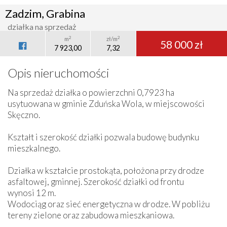
Zadzim, Grabina
działka na sprzedaż
2
2
m
zł/m
58 000 zł
7 923,00
7,32
Opis nieruchomości
Na sprzedaż działka o powierzchni 0,7923 ha
usytuowana w gminie Zduńska Wola, w miejscowości
Skęczno.
Kształt i szerokość działki pozwala budowę budynku
mieszkalnego.
Działka w kształcie prostokąta, położona przy drodze
asfaltowej, gminnej. Szerokość działki od frontu
wynosi 12 m.
Wodociąg oraz sieć energetyczna w drodze. W pobliżu
tereny zielone oraz zabudowa mieszkaniowa.