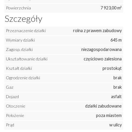
Powierzchnia
7 923,00 m²
Szczegóły
Przeznaczenie działki
rolna z prawem zabudowy
Wymiary działki
645 m
Zagosp. działki
niezagospodarowana
Ukształtowanie działki
częściowo zalesiona
Kształt działki
prostokąt
Ogrodzenie działki
brak
Gaz
brak
Dojazd
asfalt
Otoczenie
działki zabudowane
Położenie
poza miastem
Prąd
w ulicy