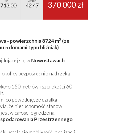
m
zł/m
370 000 zł
 713,00
42,47
2
wa - powierzchnia 8724 m
(ze
 5 domami typu bliźniak)
ajdującej się w
Nowostawach
j okolicy bezpośrednio nad rzeką
około 150 metrów i szerokości 60
łt.
mi co powoduję, że działka
rawia, że nieruchomość stanowi
jest w całości ogrodzona.
spodarowania Przestrzennego
 ustala się możliwość lokalizacji