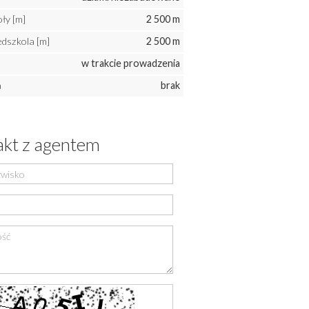
oły [m]
2 500 m
edszkola [m]
2 500 m
w trakcie prowadzenia
a
brak
kt z agentem