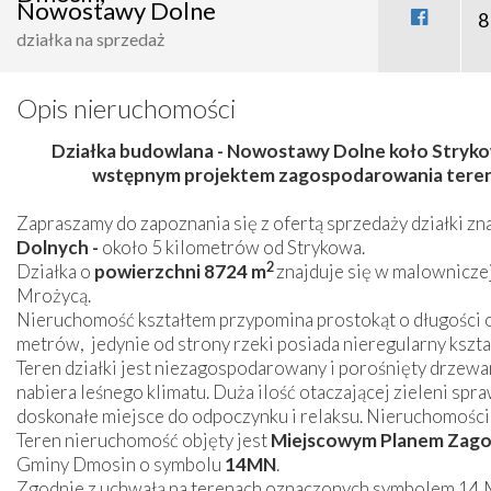
Nowostawy Dolne
8
działka na sprzedaż
Opis nieruchomości
Działka budowlana - Nowostawy Dolne koło Stryko
wstępnym projektem zagospodarowania terenu
Zapraszamy do zapoznania się z ofertą sprzedaży działki zn
Dolnych -
około 5 kilometrów od Strykowa.
2
Działka o
powierzchni 8724 m
znajduje się w malownicze
Mrożycą.
Nieruchomość kształtem przypomina prostokąt o długości 
metrów, jedynie od strony rzeki posiada nieregularny kszta
Teren działki jest niezagospodarowany i porośnięty drzewa
nabiera leśnego klimatu. Duża ilość otaczającej zieleni sp
doskonałe miejsce do odpoczynku i relaksu. Nieruchomości 
Teren nieruchomość objęty jest
Miejscowym Planem Zago
Gminy Dmosin o symbolu
14MN
.
Zgodnie z uchwałą na terenach oznaczonych symbolem 14 MN