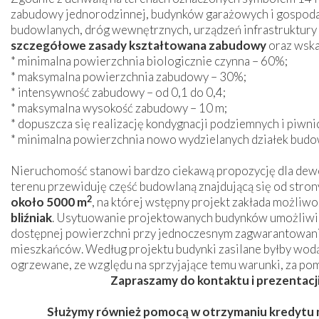
zabudowy jednorodzinnej, budynków garażowych i gospodarc
budowlanych, dróg wewnętrznych, urządzeń infrastruktury 
szczegółowe zasady kształtowana zabudowy
oraz wska
* minimalna powierzchnia biologicznie czynna – 60%;
* maksymalna powierzchnia zabudowy – 30%;
* intensywność zabudowy – od 0,1 do 0,4;
* maksymalna wysokość zabudowy – 10 m;
* dopuszcza się realizację kondygnacji podziemnych i piwni
* minimalna powierzchnia nowo wydzielanych działek bud
Nieruchomość stanowi bardzo ciekawą propozycję dla dew
terenu przewiduję część budowlaną znajdującą się od stron
2
około 5000 m
, na której wstępny projekt zakłada możli
bliźniak
. Usytuowanie projektowanych budynków umożliwi
dostępnej powierzchni przy jednoczesnym zagwarantowaniu
mieszkańców. Według projektu budynki zasilane byłby wodą
ogrzewane, ze względu na sprzyjające temu warunki, za po
Zapras
zamy do kontaktu i prezentacj
Służymy również pomocą w otrzymaniu kredytu n