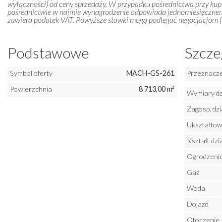
wyłączności) od ceny sprzedaży. W przypadku pośrednictwa przy kupn
pośrednictwie w najmie wynagrodzenie odpowiada jednomiesięczn
zawiera podatek VAT. Powyższe stawki mogą podlegać negocjacjom (m
Podstawowe
Szcze
Symbol oferty
MACH-GS-261
Przeznaczen
Powierzchnia
8 713,00 m²
Wymiary dz
Zagosp. dzi
Ukształtowa
Kształt dzia
Ogrodzenie 
Gaz
Woda
Dojazd
Otoczenie