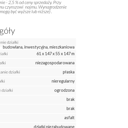
ie - 2,5 % od ceny sprzedaży. Przy
emu czynszowi najmu. Wynagrodzenie
ogą być wyższe lub niższe) .
góły
ie działki
budowlana, inwestycyjna, mieszkaniowa
iałki
61 x 147 x 55 x 147 m
ałki
niezagospodarowana
nie działki
płaska
łki
nieregularny
działki
ogrodzona
brak
brak
asfalt
działki niezabudowane