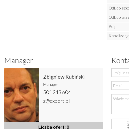
Odl. do szk
Odl. do prz
Prąd
Kanalizacj
Manager
Konta
Zbigniew Kubiński
Manager
501 213 604
z@expert.pl
Liczba ofert: 0