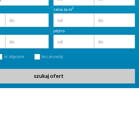
2
cena za m
piętro
ze zdjęciem
bez prowizji
szukaj ofert