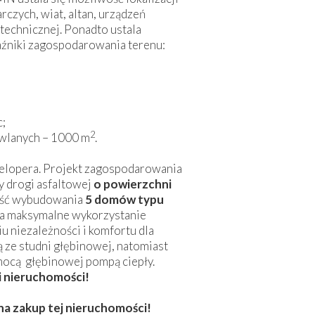
zych, wiat, altan, urządzeń
technicznej. Ponadto ustala
źniki zagospodarowania terenu:
c;
2
owlanych – 1000 m
.
elopera. Projekt zagospodarowania
y drogi asfaltowej
o powierzchni
wość wybudowania
5 domów typu
a maksymalne wykorzystanie
 niezależności i komfortu dla
 ze studni głębinowej, natomiast
mocą głębinowej pompą ciepły.
i nieruchomości!
a zakup tej nieruchomości!