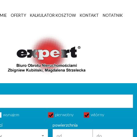
RMIE
OFERTY
KALKULATOR KOSZTOW
KONTAKT
NOTATNIK
wynajem
pierwotny
wtórny
ci
powierzchnia
y