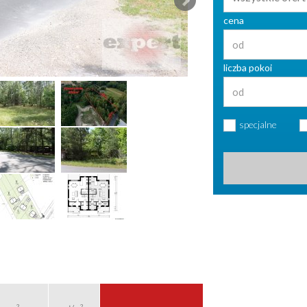
cena
liczba pokoi
specjalne
2
2