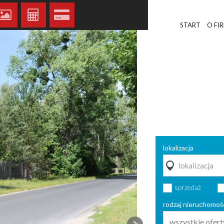
START
O FI
lokalizacja
sprzedaż
rodzaj nieruchomoś
wszystkie ofert