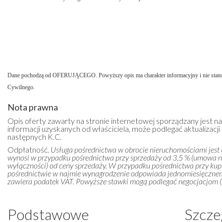
Dane pochodzą od OFERUJĄCEGO. Powyższy opis ma charakter informacyjny i nie stano
Cywilnego.
Nota prawna
Opis oferty zawarty na stronie internetowej sporządzany jest n
informacji uzyskanych od właściciela, może podlegać aktualizacji i
następnych K.C.
Odpłatność.
Usługa pośrednictwa w obrocie nieruchomościami jest
wynosi w przypadku pośrednictwa przy sprzedaży od 3,5 % (umowa 
wyłączności) od ceny sprzedaży. W przypadku pośrednictwa przy kupn
pośrednictwie w najmie wynagrodzenie odpowiada jednomiesięczn
zawiera podatek VAT. Powyższe stawki mogą podlegać negocjacjom (m
Podstawowe
Szcze