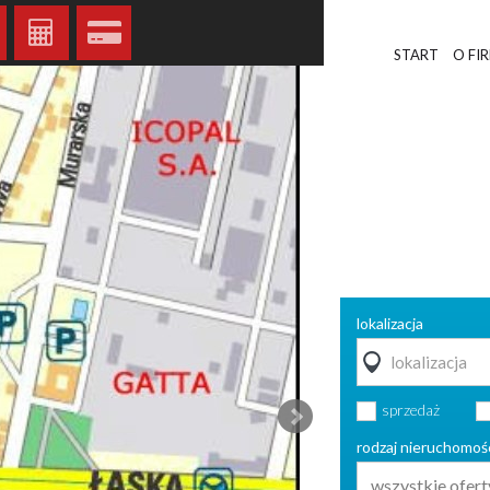
START
O FI
lokalizacja
sprzedaż
rodzaj nieruchomoś
wszystkie ofert