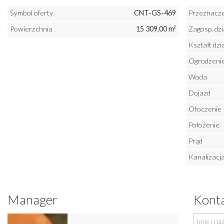
Symbol oferty
CNT-GS-469
Przeznaczen
Powierzchnia
15 309,00 m²
Zagosp. dzi
Kształt dzia
Ogrodzenie 
Woda
Dojazd
Otoczenie
Położenie
Prąd
Kanalizacj
Manager
Konta