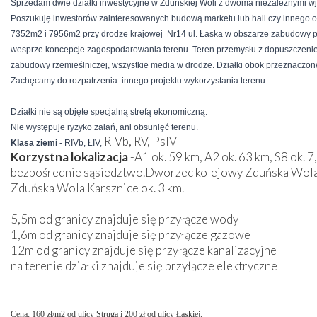
Sprzedam dwie działki inwestycyjne w Zduńskiej Woli z dwoma niezależnymi w
Poszukuję inwestorów zainteresowanych budową marketu lub hali czy innego ob
7352m2 i 7956m2 przy drodze krajowej Nr14 ul. Łaska w obszarze zabudowy 
wesprze koncepcje zagospodarowania terenu. Teren przemysłu z dopuszczenie
zabudowy rzemieślniczej, wszystkie media w drodze. Działki obok przeznaczon
Zachęcamy do rozpatrzenia innego projektu wykorzystania terenu.
Działki nie są objęte specjalną strefą ekonomiczną.
Nie występuje ryzyko zalań, ani obsunięć terenu.
RIVb, RV, PsIV
Klasa ziemi
- RIVb, ŁIV,
Korzystna lokalizacja
-A1 ok. 59 km, A2 ok. 63 km, S8 ok. 
bezpośrednie sąsiedztwo.Dworzec kolejowy Zduńska Wola 
Zduńska Wola Karsznice ok. 3 km.
5,5m od granicy znajduje się przyłącze wody
1,6m od granicy znajduje się przyłącze gazowe
12m od granicy znajduje się przyłącze kanalizacyjne
na terenie działki znajduje się przyłącze elektryczne
Cena: 160 zł/m2 od ulicy Struga i 200 zł od ulicy Łaskiej.