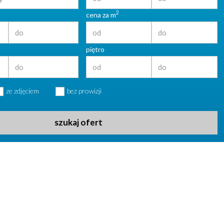
2
cena za m
piętro
ze zdjęciem
bez prowizji
szukaj ofert