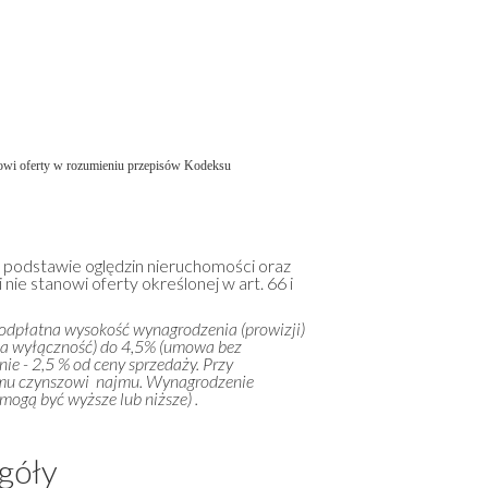
wi oferty w rozumieniu przepisów Kodeksu
a podstawie oględzin nieruchomości oraz
 nie stanowi oferty określonej w art. 66 i
 odpłatna wysokość wynagrodzenia (prowizji)
na wyłączność) do 4,5% (umowa bez
ie - 2,5 % od ceny sprzedaży. Przy
emu czynszowi najmu. Wynagrodzenie
ogą być wyższe lub niższe) .
góły