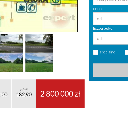
cena
liczba pokoi
specjalne
2
zł/m
2 800 000 zł
,00
182,90