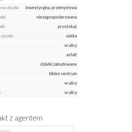
ie działki
inwestycyjna, przemysłowa
ałki
niezagospodarowana
łki
prostokąt
działki
siatka
w ulicy
asfalt
działki zabudowane
blisko centrum
w ulicy
a
w ulicy
kt z agentem