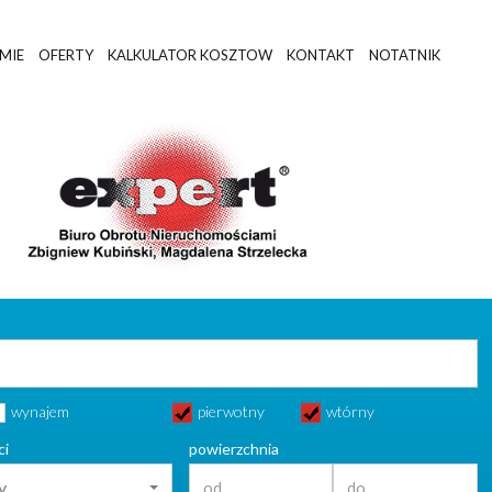
RMIE
OFERTY
KALKULATOR KOSZTOW
KONTAKT
NOTATNIK
wynajem
pierwotny
wtórny
ci
powierzchnia
y