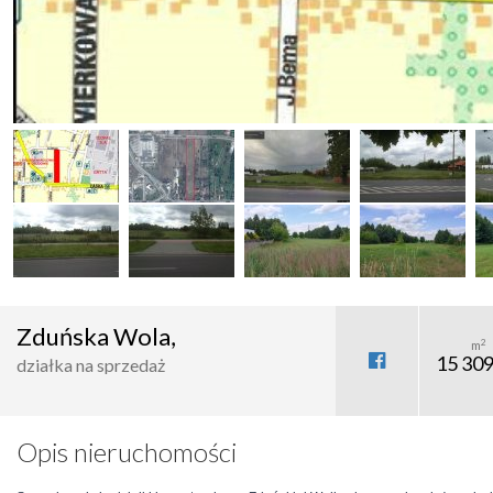
Zduńska Wola,
2
m
15 309
działka na sprzedaż
Opis nieruchomości