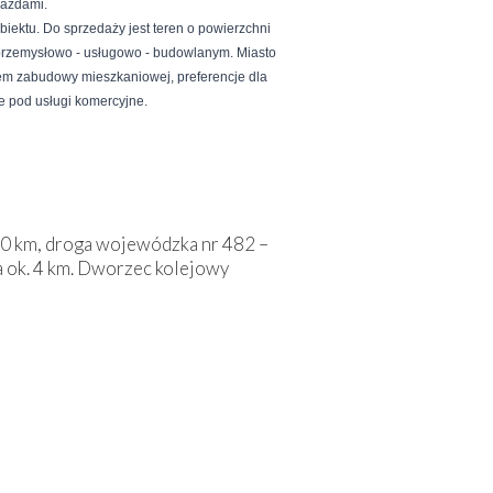
jazdami.
iektu. Do sprzedaży jest teren o powierzchni
przemysłowo - usługowo - budowlanym. Miasto
m zabudowy mieszkaniowej, preferencje dla
e pod usługi komercyjne.
7,0 km, droga wojewódzka nr 482 –
ok. 4 km. Dworzec kolejowy