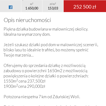
2
2
m
zł/m
252 500 zł
1 650,00
153,03
Opis nieruchomości
Piękna działka budowlana w malowniczej okolicy.
Idealna na wymarzony dom.
Jeżeli szukasz działki pod dom w malowniczej scenerii,
blisko lasu to idealnie trafiłeś, bo możemy spełnić
Twoje marzenia…
Oferujemy do sprzedania działkę z możliwością
zabudowy o powierzchni 1650m2 z możliwością
powiększenia o kolejne działki o powierzchniach:
2
1550m
cena 237,500zł
2
1900m
cena 290,000zł
Położona niespełna 7 km od Zduńskiej Woli.