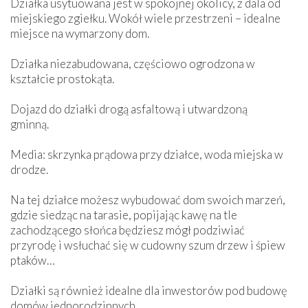
Działka usytuowana jest w spokojnej okolicy, z dala od
miejskiego zgiełku. Wokół wiele przestrzeni – idealne
miejsce na wymarzony dom.
Działka niezabudowana, częściowo ogrodzona w
kształcie prostokąta.
Dojazd do działki drogą asfaltową i utwardzoną
gminną.
Media: skrzynka prądowa przy działce, woda miejska w
drodze.
Na tej działce możesz wybudować dom swoich marzeń,
gdzie siedząc na tarasie, popijając kawę na tle
zachodzącego słońca będziesz mógł podziwiać
przyrodę i wsłuchać się w cudowny szum drzew i śpiew
ptaków…
Działki są również idealne dla inwestorów pod budowę
domów jednorodzinnych.