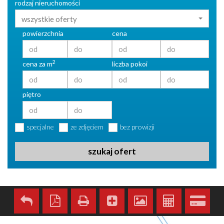
rodzaj nieruchomości
wszystkie oferty
powierzchnia
cena
2
cena za m
liczba pokoi
piętro
specjalne
ze zdjęciem
bez prowizji
szukaj ofert