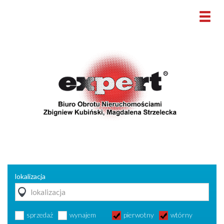
lokalizacja
sprzedaż
wynajem
pierwotny
wtórny