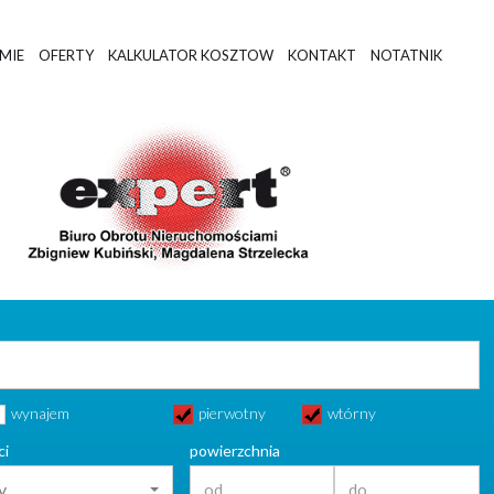
RMIE
OFERTY
KALKULATOR KOSZTOW
KONTAKT
NOTATNIK
wynajem
pierwotny
wtórny
ci
powierzchnia
y