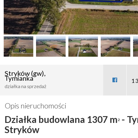
Stryków (gw),
Tymianka
1 
działka na sprzedaż
Opis nieruchomości
Działka budowlana 1307 m
- T
2
Stryków