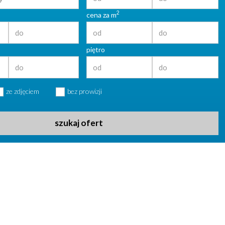
2
cena za m
piętro
ze zdjęciem
bez prowizji
szukaj ofert