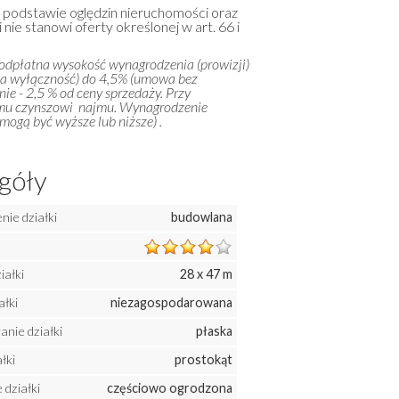
a podstawie oględzin nieruchomości oraz
 nie stanowi oferty określonej w art. 66 i
 odpłatna wysokość wynagrodzenia (prowizji)
na wyłączność) do 4,5% (umowa bez
ie - 2,5 % od ceny sprzedaży. Przy
emu czynszowi najmu. Wynagrodzenie
ogą być wyższe lub niższe) .
góły
ie działki
budowlana
iałki
28 x 47 m
ałki
niezagospodarowana
nie działki
płaska
łki
prostokąt
działki
częściowo ogrodzona