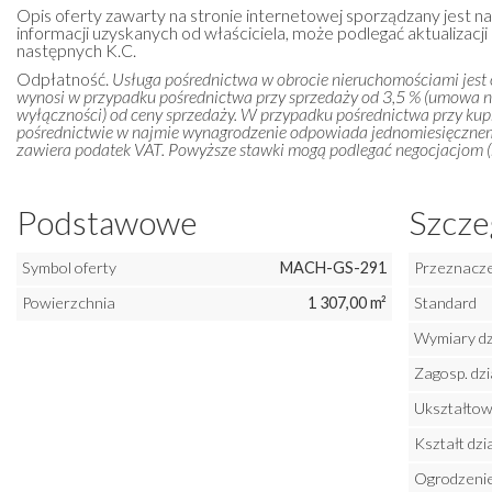
Opis oferty zawarty na stronie internetowej sporządzany jest n
informacji uzyskanych od właściciela, może podlegać aktualizacji i
następnych K.C.
Odpłatność.
Usługa pośrednictwa w obrocie nieruchomościami jest
wynosi w przypadku pośrednictwa przy sprzedaży od 3,5 % (umowa 
wyłączności) od ceny sprzedaży. W przypadku pośrednictwa przy kupn
pośrednictwie w najmie wynagrodzenie odpowiada jednomiesięczn
zawiera podatek VAT. Powyższe stawki mogą podlegać negocjacjom (m
Podstawowe
Szcze
Symbol oferty
MACH-GS-291
Przeznaczen
Powierzchnia
1 307,00 m²
Standard
Wymiary dz
Zagosp. dzi
Ukształtowa
Kształt dzia
Ogrodzenie 