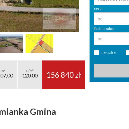
cena
liczba pokoi
specjalne
2
2
m
zł/m
156 840 zł
307,00
120,00
ymianka Gmina