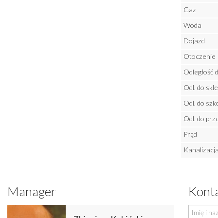
Gaz
Woda
Dojazd
Otoczenie
Odległość d
Odl. do skl
Odl. do szk
Odl. do prz
Prąd
Kanalizacj
Manager
Konta