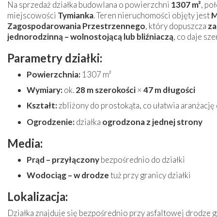
Na sprzedaż działka budowlana o powierzchni
1307 m²
, po
miejscowości
Tymianka
. Teren nieruchomości objęty jest
M
Zagospodarowania Przestrzennego
, który dopuszcza
za
jednorodzinną – wolnostojącą lub bliźniaczą
, co daje sz
Parametry działki:
Powierzchnia:
1307 m²
Wymiary:
ok.
28 m szerokości
×
47 m długości
Kształt:
zbliżony do prost
okąta, co ułatwia aranżacj
Ogrodzenie:
działka
ogrodzona z jednej strony
Media:
Prąd – przyłączony
bezpośrednio do działki
Wodociąg – w drodze
tuż przy granicy działki
Lokalizacja:
Działka znajduje się bezpośrednio przy asfaltowej drodze gm