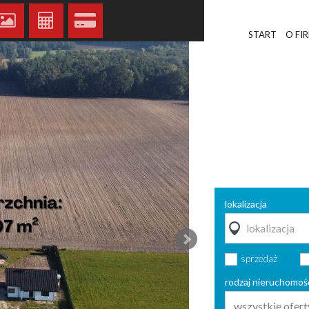
START
O FI
lokalizacja
sprzedaż
rodzaj nieruchomoś
wszystkie ofert