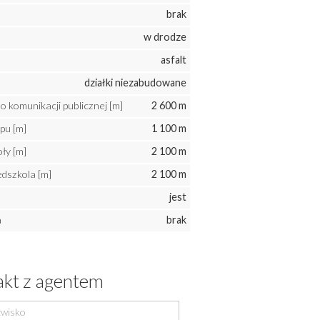
brak
w drodze
asfalt
działki niezabudowane
o komunikacji publicznej [m]
2 600 m
epu [m]
1 100 m
oły [m]
2 100 m
edszkola [m]
2 100 m
jest
a
brak
kt z agentem