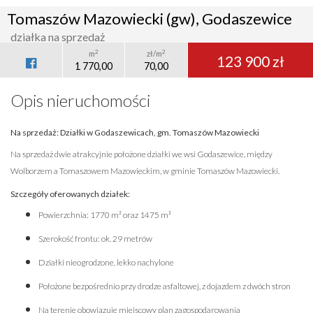
Tomaszów Mazowiecki (gw), Godaszewice
działka na sprzedaż
2
2
m
zł/m
123 900 zł
1 770,00
70,00
Opis nieruchomości
Na sprzedaż: Działki w Godaszewicach, gm. Tomaszów Mazowiecki
Na sprzedaż dwie atrakcyjnie położone działki we wsi Godaszewice, między
Wolborzem a Tomaszowem Mazowieckim, w gminie Tomaszów Mazowiecki.
Szczegóły oferowanych działek:
Powierzchnia: 1770 m² oraz 1475 m²
Szerokość frontu: ok. 29 metrów
Działki nieogrodzone, lekko nachylone
Położone bezpośrednio przy drodze asfaltowej, z dojazdem z dwóch stron
Na terenie obowiązuje miejscowy plan zagospodarowania