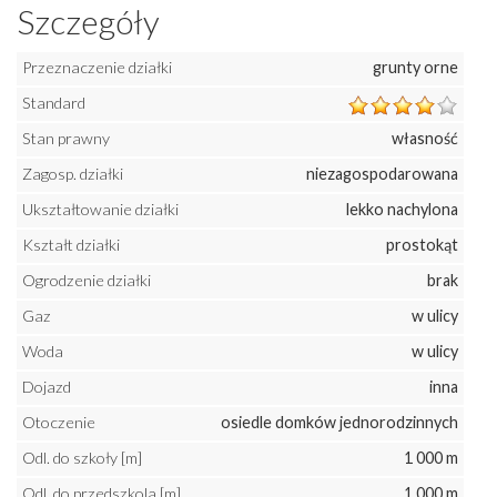
Szczegóły
Przeznaczenie działki
grunty orne
Standard
Stan prawny
własność
Zagosp. działki
niezagospodarowana
Ukształtowanie działki
lekko nachylona
Kształt działki
prostokąt
Ogrodzenie działki
brak
Gaz
w ulicy
Woda
w ulicy
Dojazd
inna
Otoczenie
osiedle domków jednorodzinnych
Odl. do szkoły [m]
1 000 m
Odl. do przedszkola [m]
1 000 m