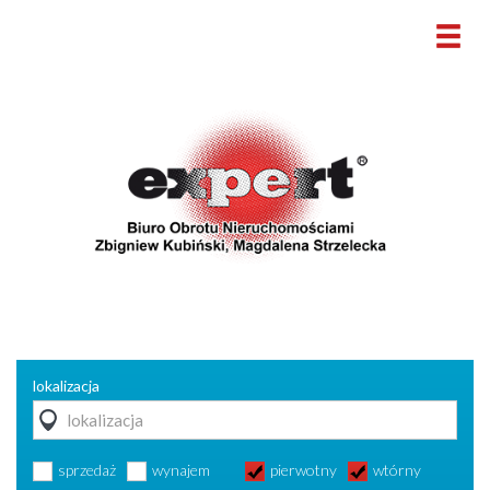
lokalizacja
sprzedaż
wynajem
pierwotny
wtórny