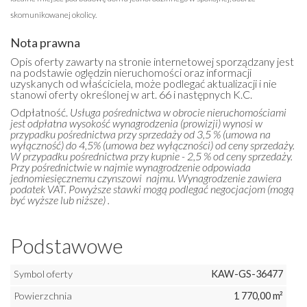
skomunikowanej okolicy.
Nota prawna
Opis oferty zawarty na stronie internetowej sporządzany jest
na podstawie oględzin nieruchomości oraz informacji
uzyskanych od właściciela, może podlegać aktualizacji i nie
stanowi oferty określonej w art. 66 i następnych K.C.
Odpłatność.
Usługa pośrednictwa w obrocie nieruchomościami
jest odpłatna wysokość wynagrodzenia (prowizji) wynosi w
przypadku pośrednictwa przy sprzedaży od 3,5 % (umowa na
wyłączność) do 4,5% (umowa bez wyłączności) od ceny sprzedaży.
W przypadku pośrednictwa przy kupnie - 2,5 % od ceny sprzedaży.
Przy pośrednictwie w najmie wynagrodzenie odpowiada
jednomiesięcznemu czynszowi najmu. Wynagrodzenie zawiera
podatek VAT. Powyższe stawki mogą podlegać negocjacjom (mogą
być wyższe lub niższe) .
Podstawowe
Symbol oferty
KAW-GS-36477
Powierzchnia
1 770,00 m²