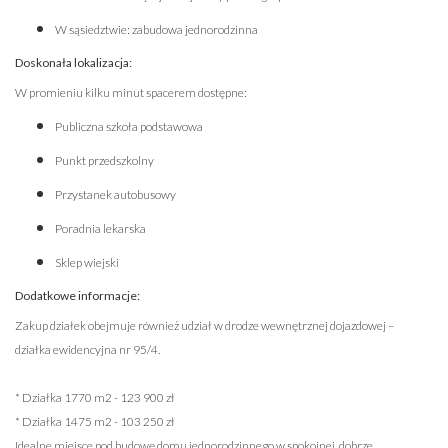
W sąsiedztwie: zabudowa jednorodzinna
Doskonała lokalizacja:
W promieniu kilku minut spacerem dostępne:
Publiczna szkoła podstawowa
Punkt przedszkolny
Przystanek autobusowy
Poradnia lekarska
Sklep wiejski
Dodatkowe informacje:
Zakup działek obejmuje również udział w drodze wewnętrznej dojazdowej –
działka ewidencyjna nr 95/4.
* Działka 1770 m2 - 123 900 zł
* Działka 1475 m2 - 103 250 zł
Idealne miejsce pod budowę domu jednorodzinnego w spokojnej, dobrze