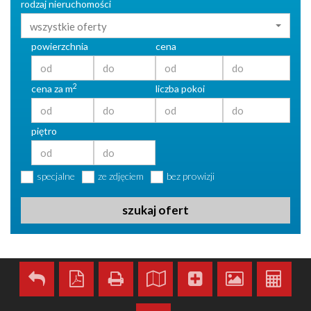
rodzaj nieruchomości
wszystkie oferty
powierzchnia
cena
2
cena za m
liczba pokoi
piętro
specjalne
ze zdjęciem
bez prowizji
szukaj ofert