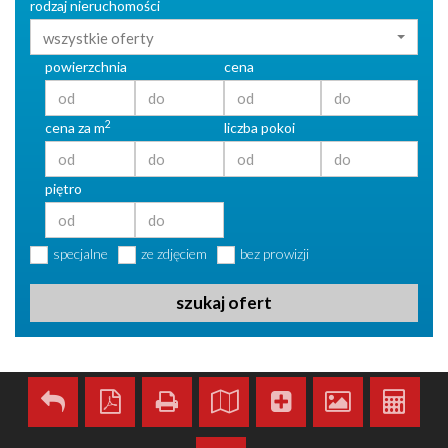
rodzaj nieruchomości
wszystkie oferty
powierzchnia
cena
2
cena za m
liczba pokoi
piętro
specjalne
ze zdjęciem
bez prowizji
szukaj ofert