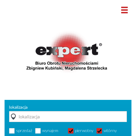
lokalizacja
sprzedaż
wynajem
pierwotny
wtórny