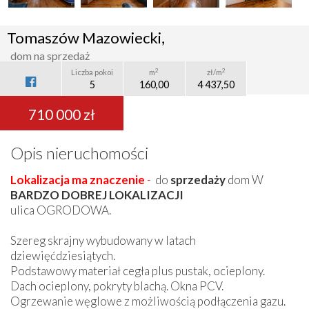
Tomaszów Mazowiecki,
dom na sprzedaż
2
2
Liczba pokoi
m
zł/m
5
160,00
4 437,50
710 000 zł
Opis nieruchomości
Lokalizacja ma znaczenie
-
do
sprzedaży
dom W
BARDZO DOBREJ LOKALIZACJI
ulica OGRODOWA.
Szereg skrajny wybudowany w latach
dziewięćdziesiątych.
Podstawowy materiał cegła plus pustak, ocieplony.
Dach ocieplony, pokryty blachą. Okna PCV.
Ogrzewanie węglowe z możliwością podłączenia gazu.