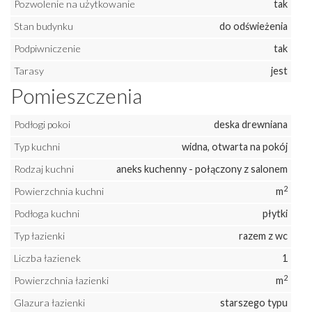
Pozwolenie na użytkowanie
tak
Stan budynku
do odświeżenia
Podpiwniczenie
tak
Tarasy
jest
Pomieszczenia
Podłogi pokoi
deska drewniana
Typ kuchni
widna, otwarta na pokój
Rodzaj kuchni
aneks kuchenny - połączony z salonem
2
Powierzchnia kuchni
m
Podłoga kuchni
płytki
Typ łazienki
razem z wc
Liczba łazienek
1
2
Powierzchnia łazienki
m
Glazura łazienki
starszego typu