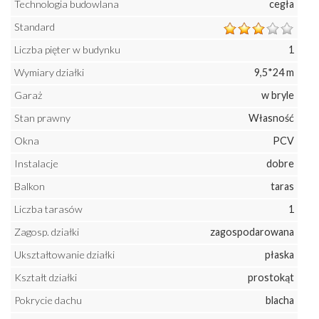
Technologia budowlana
cegła
Standard
Liczba pięter w budynku
1
Wymiary działki
9,5*24 m
Garaż
w bryle
Stan prawny
Własność
Okna
PCV
Instalacje
dobre
Balkon
taras
Liczba tarasów
1
Zagosp. działki
zagospodarowana
Ukształtowanie działki
płaska
Kształt działki
prostokąt
Pokrycie dachu
blacha