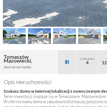
Tomaszów
Liczba pokoi
Mazowiecki,
4
12
dom na sprzedaż
Opis nieruchomości
Szukasz domu w świetnej lokalizacji z nowoczesnym d
Teren inwestycji znajduje się w Tomaszowie Mazowieckim 
W ofercie mamy domy w zabudowie bliźniaczej położone na
wraz z garażem oraz ogrodem. Jest to idealne miejsce dla 