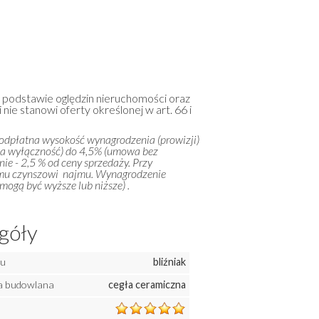
a podstawie oględzin nieruchomości oraz
 nie stanowi oferty określonej w art. 66 i
 odpłatna wysokość wynagrodzenia (prowizji)
na wyłączność) do 4,5% (umowa bez
ie - 2,5 % od ceny sprzedaży. Przy
emu czynszowi najmu. Wynagrodzenie
ogą być wyższe lub niższe) .
góły
mu
bliźniak
a budowlana
cegła ceramiczna