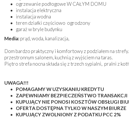
ogrzewanie podłogowe W CAŁYM DOMU
instalacja elektryczna
instalacja wodna
teren działki częściowo ogrodzony
garaż w bryle budynku
Media:
prąd, woda, kanalizacja,
Dom bardzo praktyczny i komfortowy z podziałem na strefy. 
przestronnym salonem, kuchnią z wyjściem na taras.
Piętro strefa nocna składa się z trzech sypialni, pralni z kot
UWAGA!!!
POMAGAMY W UZYSKANIU KREDYTU
ZAPEWNIAMY BEZPIECZEŃSTWO TRANSAKCJI
KUPUJĄCY NIE PONOSI KOSZTÓW OBSŁUGI BI
OFERTA DOSTĘPNA TYLKO W NASZYM BIURZE
KUPUJĄCY ZWOLNIONY Z PODATKU PCC 2%