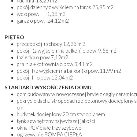
kuchnia 13,25
m2
pokój dzienny z wyjściem na taras 25,85 m2
wc o pow. 1,38 m2
garaż o pow. 24,12 m2
PIĘTRO
przedpokój +schody 12,23 m 2
pokój I (z wyjściem na balkon) o pow. 9,56 m2
łazienka o pow.7,12m2
pralnia +kotłownia o pow.3,41 m2
pokój II (z wyjściem na balkon) o pow. 11,99 m2
pokój III o pow.12,04 m2
STANDARD WYKOŃCZENIA DOMU:
dom budowany w nowoczesnej bryle z cegły ceramicz
pokrycie dachu stropodach żelbetonowy docieplony s
cm
budynek docieplony 20 cm styropianem
tynk zewnętrzny najwyższej jakości
okna PCV białe trzy szybowe
ogrzewanie POMPA CIEPŁA