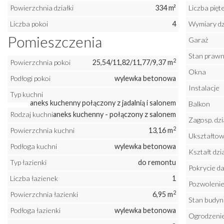
Powierzchnia działki
334 m²
Liczba pię
Liczba pokoi
4
Wymiary dz
Pomieszczenia
Garaż
Stan praw
2
Powierzchnia pokoi
25,54/11,82/11,77/9,37 m
Okna
Podłogi pokoi
wylewka betonowa
Instalacje
Typ kuchni
aneks kuchenny połączony z jadalnią i salonem
Balkon
Rodzaj kuchni
aneks kuchenny - połączony z salonem
Zagosp. dzi
2
Powierzchnia kuchni
13,16 m
Ukształtowa
Podłoga kuchni
wylewka betonowa
Kształt dzia
Typ łazienki
do remontu
Pokrycie d
Liczba łazienek
1
Pozwolenie
2
Powierzchnia łazienki
6,95 m
Stan budyn
Podłoga łazienki
wylewka betonowa
Ogrodzenie 