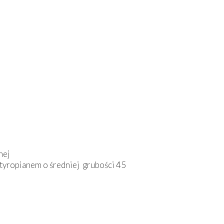
nej
tyropianem o średniej grubości 45