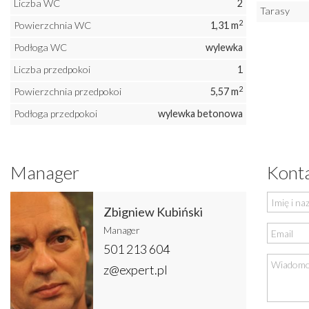
Liczba WC
2
Tarasy
2
Powierzchnia WC
1,31 m
Podłoga WC
wylewka
Liczba przedpokoi
1
2
Powierzchnia przedpokoi
5,57 m
Podłoga przedpokoi
wylewka betonowa
Manager
Konta
Zbigniew Kubiński
Manager
501 213 604
z@expert.pl