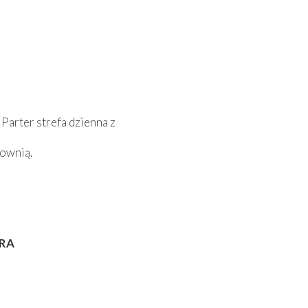
Parter strefa dzienna z
łownią.
URA