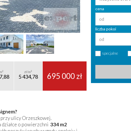
cena
liczba pokoi
specjalne
2
2
m
zł/m
695 000 zł
7,88
5 434,78
esignem?
przy ulicy Orzeszkowej.
 działce o powierzchni
334 m2
osób poszukujących wygody, spokoju i