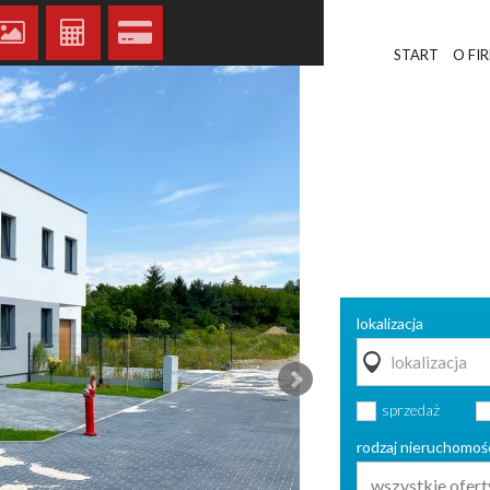
START
O FI
lokalizacja
sprzedaż
rodzaj nieruchomoś
wszystkie ofert