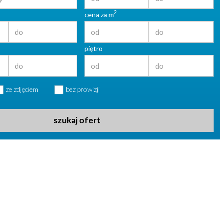
2
cena za m
piętro
ze zdjęciem
bez prowizji
szukaj ofert