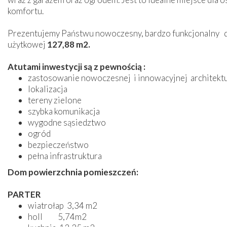
komfortu.
Prezentujemy Państwu nowoczesny, bardzo funkcjonalny 
użytkowej
127,88 m2
.
Atutami inwestycji są z pewnością :
zastosowanie nowoczesnej i innowacyjnej architekt
lokalizacja
tereny zielone
szybka komunikacja
wygodne sąsiedztwo
ogród
bezpieczeństwo
pełna infrastruktura
Dom powierzchnia pomieszczeń:
PARTER
wiatrołap 3,34 m2
holl 5,74m2