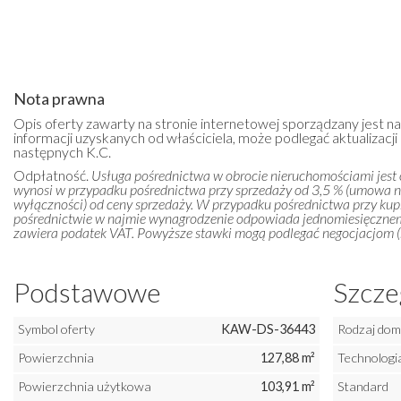
Nota prawna
Opis oferty zawarty na stronie internetowej sporządzany jest n
informacji uzyskanych od właściciela, może podlegać aktualizacji i
następnych K.C.
Odpłatność.
Usługa pośrednictwa w obrocie nieruchomościami jest
wynosi w przypadku pośrednictwa przy sprzedaży od 3,5 % (umowa 
wyłączności) od ceny sprzedaży. W przypadku pośrednictwa przy kupn
pośrednictwie w najmie wynagrodzenie odpowiada jednomiesięczn
zawiera podatek VAT. Powyższe stawki mogą podlegać negocjacjom (m
Podstawowe
Szcze
Symbol oferty
KAW-DS-36443
Rodzaj do
Powierzchnia
127,88 m²
Technologi
Powierzchnia użytkowa
103,91 m²
Standard