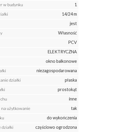
ter w budynku
1
iałki
14/24 m
jest
ny
Własność
PCV
ELEKTRYCZNA
okno balkonowe
ałki
niezagospodarowana
nie działki
płaska
łki
prostokąt
achu
inne
 na użytkowanie
tak
ku
do wykończenia
działki
częściowo ogrodzona