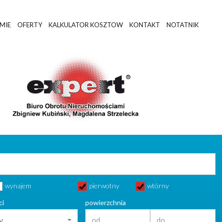
RMIE
OFERTY
KALKULATOR KOSZTOW
KONTAKT
NOTATNIK
wynajem
pierwotny
wtórny
ci
powierzchnia
y