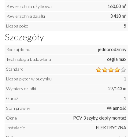
Powierzchnia użytkowa
160,00 m²
Powierzchnia działki
3 410 m²
Liczba pokoi
5
Szczegóły
Rodzaj domu
jednorodzinny
Technologia budowlana
cegła max
Standard
Liczba pięter w budynku
1
Wymiary działki
27/143 m
Garaż
1
Stan prawny
Własność
Okna
PCV 3 szyby, ciepły montaż
Instalacje
ELEKTRYCZNA