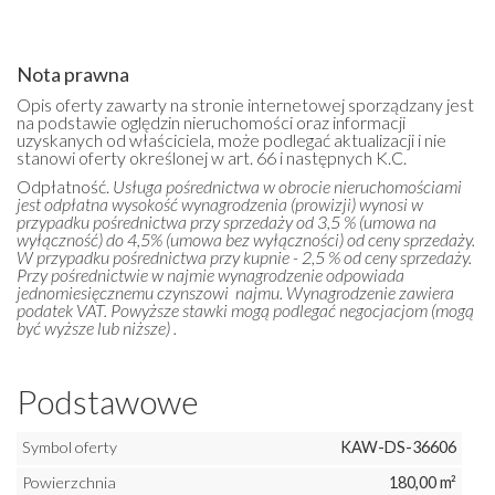
Nota prawna
Opis oferty zawarty na stronie internetowej sporządzany jest
na podstawie oględzin nieruchomości oraz informacji
uzyskanych od właściciela, może podlegać aktualizacji i nie
stanowi oferty określonej w art. 66 i następnych K.C.
Odpłatność.
Usługa pośrednictwa w obrocie nieruchomościami
jest odpłatna wysokość wynagrodzenia (prowizji) wynosi w
przypadku pośrednictwa przy sprzedaży od 3,5 % (umowa na
wyłączność) do 4,5% (umowa bez wyłączności) od ceny sprzedaży.
W przypadku pośrednictwa przy kupnie - 2,5 % od ceny sprzedaży.
Przy pośrednictwie w najmie wynagrodzenie odpowiada
jednomiesięcznemu czynszowi najmu. Wynagrodzenie zawiera
podatek VAT. Powyższe stawki mogą podlegać negocjacjom (mogą
być wyższe lub niższe) .
Podstawowe
Symbol oferty
KAW-DS-36606
Powierzchnia
180,00 m²