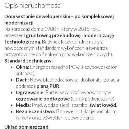
Opis nieruchomości
Dom w stanie deweloperskim – po kompleksowej
modernizacji
Na sprzedaż dom z 1980 r., który w 2015 roku
przeszedł
gruntowną przebudowę i modernizację
technologiczną
. Budynek łączy solidne mury z
nowoczesnym standardem wykończenia (wnętrza
przygotowane do finalnych prac wykończeniowych).
Standard techniczny:
Okna:
Energooszczędne PCV, 3-szybowe (kolor
antracyt).
Dach:
Nowa blachodachówka, doskonała izolacja
poddasza
pianą PUR
.
Ogrzewanie:
Parter w całości wyposażony w
ogrzewanie podłogowe
(sufity podwieszane).
Media:
Prąd, woda z sieci, szambo,
światłowód
.
Bezpieczeństwo:
Gotowe instalacje pod alarm,
kamery oraz oświetlenie zewnętrzne.
Układ pomieszczeń: