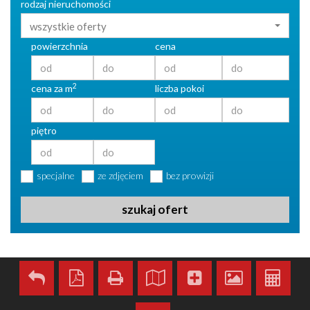
rodzaj nieruchomości
wszystkie oferty
powierzchnia
cena
2
cena za m
liczba pokoi
piętro
specjalne
ze zdjęciem
bez prowizji
szukaj ofert