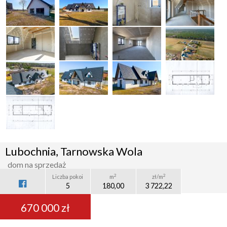
Lubochnia, Tarnowska Wola
dom na sprzedaż
2
2
Liczba pokoi
m
zł/m
5
180,00
3 722,22
670 000 zł