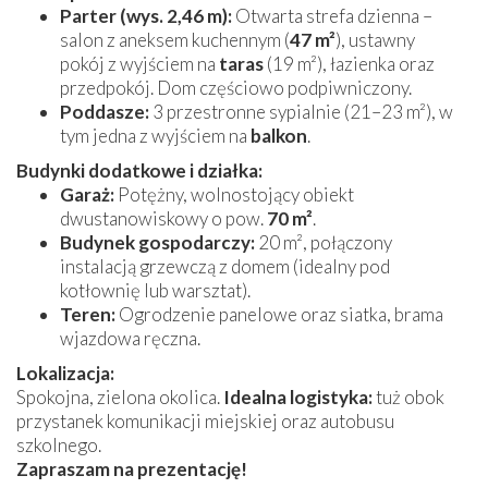
Parter (wys. 2,46 m):
Otwarta strefa dzienna –
salon z aneksem kuchennym (
47 m²
), ustawny
pokój z wyjściem na
taras
(19 m²), łazienka oraz
przedpokój. Dom częściowo podpiwniczony.
Poddasze:
3 przestronne sypialnie (21–23 m²), w
tym jedna z wyjściem na
balkon
.
Budynki dodatkowe i działka:
Garaż:
Potężny, wolnostojący obiekt
dwustanowiskowy o pow.
70 m²
.
Budynek gospodarczy:
20 m², połączony
instalacją grzewczą z domem (idealny pod
kotłownię lub warsztat).
Teren:
Ogrodzenie panelowe oraz siatka, brama
wjazdowa ręczna.
Lokalizacja:
Spokojna, zielona okolica.
Idealna logistyka:
tuż obok
przystanek komunikacji miejskiej oraz autobusu
szkolnego.
Zapraszam na prezentację!