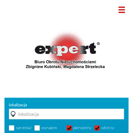
lokalizacja
sprzedaż
wynajem
pierwotny
wtórny