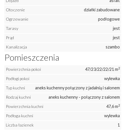
Dojazd
asfalt
Otoczenie
działki zabudowane
Ogrzewanie
podłogowe
Tarasy
jest
Prąd
jest
Kanalizacja
szambo
Pomieszczenia
2
Powierzchnia pokoi
47/23/22/22/21 m
Podłogi pokoi
wylewka
Typ kuchni
aneks kuchenny połączony z jadalnią i salonem
Rodzaj kuchni
aneks kuchenny - połączony z salonem
2
Powierzchnia kuchni
47,6 m
Podłoga kuchni
wylewka
Liczba łazienek
1