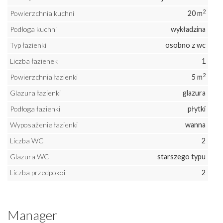
2
Powierzchnia kuchni
20 m
Podłoga kuchni
wykładzina
Typ łazienki
osobno z wc
Liczba łazienek
1
2
Powierzchnia łazienki
5 m
Glazura łazienki
glazura
Podłoga łazienki
płytki
Wyposażenie łazienki
wanna
Liczba WC
2
Glazura WC
starszego typu
Liczba przedpokoi
2
Manager