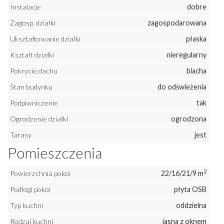
Instalacje
dobre
Zagosp. działki
zagospodarowana
Ukształtowanie działki
płaska
Kształt działki
nieregularny
Pokrycie dachu
blacha
Stan budynku
do odświeżenia
Podpiwniczenie
tak
Ogrodzenie działki
ogrodzona
Tarasy
jest
Pomieszczenia
2
Powierzchnia pokoi
22/16/21/9 m
Podłogi pokoi
płyta OSB
Typ kuchni
oddzielna
Rodzaj kuchni
jasna z oknem