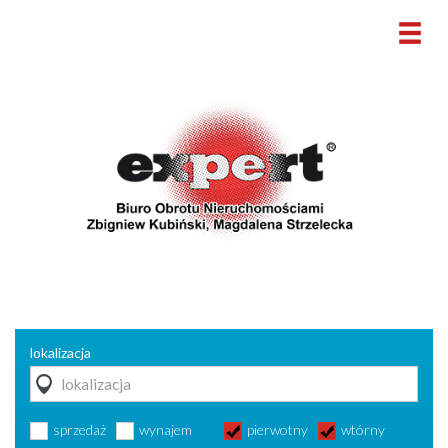
lokalizacja
sprzedaż
wynajem
pierwotny
wtórny