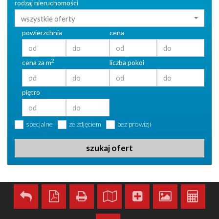
rodzaj nieruchomości
wszystkie oferty
powierzchnia
cena
2
cena za m
liczba pokoi
piętro
specjalne
ze zdjęciem
bez prowizji
szukaj ofert