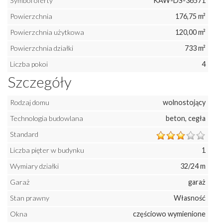
Symbol oferty
KAW-DS-36571
Powierzchnia
176,75 m²
Powierzchnia użytkowa
120,00 m²
Powierzchnia działki
733 m²
Liczba pokoi
4
Szczegóły
Rodzaj domu
wolnostojący
Technologia budowlana
beton, cegła
Standard
Liczba pięter w budynku
1
Wymiary działki
32/24 m
Garaż
garaż
Stan prawny
Własność
Okna
częściowo wymienione