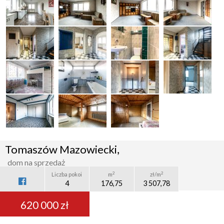
Tomaszów Mazowiecki,
dom na sprzedaż
2
2
Liczba pokoi
m
zł/m
4
176,75
3 507,78
620 000 zł