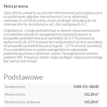
Nota prawna
Opis oferty zawarty na stronie internetowej sporządzany jest
na podstawie oględzin nieruchomości oraz informacji
uzyskanych od właściciela, może podlegać aktualizacji i nie
stanowi oferty określonej w art. 66 i następnych K.C.
Odpłatność.
Usługa pośrednictwa w obrocie nieruchomościami
jest odpłatna wysokość wynagrodzenia (prowizji) wynosi w
przypadku pośrednictwa przy sprzedaży od 3,5 % (umowa na
wyłączność) do 4,5% (umowa bez wyłączności) od ceny sprzedaży.
W przypadku pośrednictwa przy kupnie - 2,5 % od ceny sprzedaży.
Przy pośrednictwie w najmie wynagrodzenie odpowiada
jednomiesięcznemu czynszowi najmu. Wynagrodzenie zawiera
podatek VAT. Powyższe stawki mogą podlegać negocjacjom (mogą
być wyższe lub niższe) .
Podstawowe
Symbol oferty
KAW-DS-36640
Powierzchnia
161,28 m²
Powierzchnia użytkowa
161,28 m²