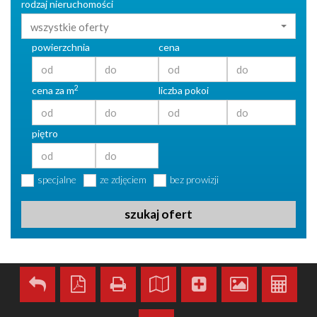
rodzaj nieruchomości
wszystkie oferty
powierzchnia
cena
2
cena za m
liczba pokoi
piętro
specjalne
ze zdjęciem
bez prowizji
szukaj ofert