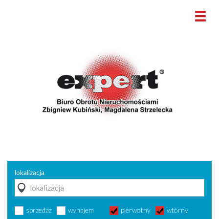
lokalizacja
sprzedaż
wynajem
pierwotny
wtórny