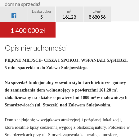
dom na sprzedaż
2
2
Liczba pokoi
m
zł/m
5
161,28
8 680,56
1 400 000 zł
Opis nieruchomości
P
IĘKNE MIEJSCE- CISZA I SPOKÓJ, WSPANIALI SĄSIEDZI,
5 min. spacerkiem do Zalewu Sulejowskiego
Na sprzedaż funkcjonalny w swoim stylu i architekturze gotowy
do zamieszkania dom wolnostojący o powierzchni 161,28 m²,
zlokalizowany na działce o powierzchni 1000 m² w malowniczych
Smardzewicach (ul. Stoczek) nad Zalewem Sulejowskim.
Dom znajduje się w wyjątkowo atrakcyjnej i pożądanej lokalizacji,
która idealnie łączy codzienną wygodę z bliskością natury. Położenie w
Smardzewicach przy ul. Stoczek zapewnia kameralną atmosferę,