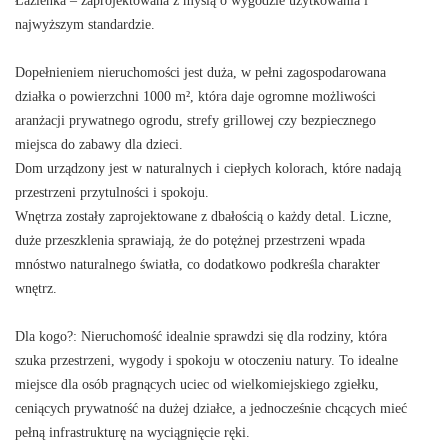
Łazienka – zaprojektowana z myślą o wygodzie użytkowania i
najwyższym standardzie.
Dopełnieniem nieruchomości jest duża, w pełni zagospodarowana
działka o powierzchni 1000 m², która daje ogromne możliwości
aranżacji prywatnego ogrodu, strefy grillowej czy bezpiecznego
miejsca do zabawy dla dzieci.
Dom urządzony jest w naturalnych i ciepłych kolorach, które nadają
przestrzeni przytulności i spokoju.
Wnętrza zostały zaprojektowane z dbałością o każdy detal. Liczne,
duże przeszklenia sprawiają, że do potężnej przestrzeni wpada
mnóstwo naturalnego światła, co dodatkowo podkreśla charakter
wnętrz.
Dla kogo?: Nieruchomość idealnie sprawdzi się dla rodziny, która
szuka przestrzeni, wygody i spokoju w otoczeniu natury. To idealne
miejsce dla osób pragnących uciec od wielkomiejskiego zgiełku,
ceniących prywatność na dużej działce, a jednocześnie chcących mieć
pełną infrastrukturę na wyciągnięcie ręki.