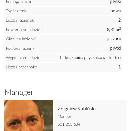
Podłoga kuchni
płytki
Typ łazienki
nowa
Liczba łazienek
2
2
Powierzchnia łazienki
8,31 m
Glazura łazienki
glazura
Podłoga łazienki
płytki
Wyposażenie łazienki
bidet, kabina prysznicowa, lustro
Liczba przedpokoi
1
Manager
Zbigniew Kubiński
Manager
501 213 604