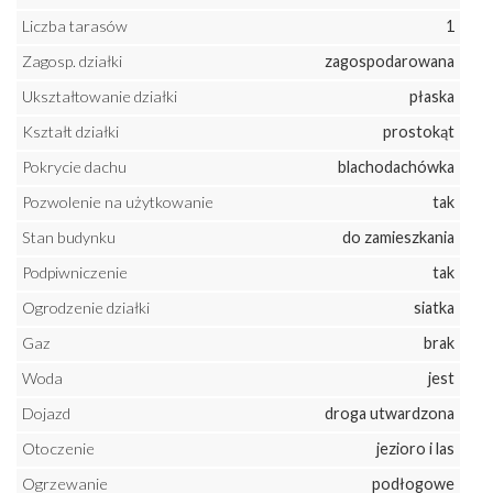
Liczba tarasów
1
Zagosp. działki
zagospodarowana
Ukształtowanie działki
płaska
Kształt działki
prostokąt
Pokrycie dachu
blachodachówka
Pozwolenie na użytkowanie
tak
Stan budynku
do zamieszkania
Podpiwniczenie
tak
Ogrodzenie działki
siatka
Gaz
brak
Woda
jest
Dojazd
droga utwardzona
Otoczenie
jezioro i las
Ogrzewanie
podłogowe