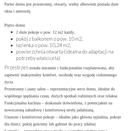
Parter domu jest przestronny, otwarty, widny albowiem posiada duże
okna i antresolę.
Piętro domu:
2 duże pokoje o pow. 12 m2 każdy,
pokój z balkonem o pow. 10 m2,
łazienka o pow. 10,24 m2,
powierzchnia otwarta (idealna do adaptacji na
potrzeby właścicela)
Przestrzeń
została starannie i funkcjonalnie rozplanowana, aby
zapewnić maksymalny komfort, swobodę oraz wygodę codziennego
życia.
Przestronny i jasny salon – reprezentacyjne serce domu, idealne do
wspólnego spędzania czasu, dużych spotkań rodzinnych oraz relaksu.
Funkcjonalna kuchnia – doskonale doświetlona, z potencjałem na
nowoczesną zabudowę i komfortową strefę jadalnianą.
Ustawne i komfortowe pokoje – idealne jako główna sypialnia, pokoje
dla dzieci, pokój gościnny lub gabinet do pracy zdalnej.