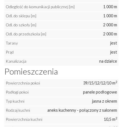
Odległość do komunikacji publicznej [m]
1 000 m
Odl. do sklepu [m]
1 000 m
Odl. do szkoły [m]
2 000 m
Odl. do przedszkola [m]
2 000 m
Tarasy
jest
Prąd
jest
Kanalizacja
na działce
Pomieszczenia
2
Powierzchnia pokoi
39/15/12/12/10 m
Podłogi pokoi
panele podłogowe
Typ kuchni
jasna z oknem
Rodzaj kuchni
aneks kuchenny - połączony z salonem
2
Powierzchnia kuchni
10,5 m