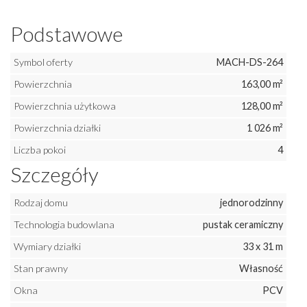
Podstawowe
Symbol oferty
MACH-DS-264
Powierzchnia
163,00 m²
Powierzchnia użytkowa
128,00 m²
Powierzchnia działki
1 026 m²
Liczba pokoi
4
Szczegóły
Rodzaj domu
jednorodzinny
Technologia budowlana
pustak ceramiczny
Wymiary działki
33 x 31 m
Stan prawny
Własność
Okna
PCV