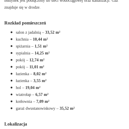
Budynek jest podłączony do sieci wodociągowej oraz kanalizacji. Gaz
znajduje się w drodze.
Rozkład pomieszczeń
salon z jadalnią –
33,52 m²
kuchnia –
10,44 m²
spiżarnia –
1,51 m²
sypialnia –
14,25 m²
pokój –
12,74 m²
pokój –
11,01 m²
łazienka –
8,02 m²
łazienka –
3,55 m²
hol –
19,04 m²
wiatrołap –
6,57 m²
kotłownia –
7,09 m²
garaż dwustanowiskowy –
35,52 m²
Lokalizacja